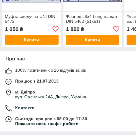
Муфта сполучна UNI DIN
Фланець 8х4 Long на вал
Флан
5472
DIN 5462 (51х61)
вал 
1 050
1 820
1 4
₴
₴
Купити
Купити
Про нас
100% позитивних з 26 відгуків за рік
Працює з 21.07.2013
м. Дніпро
вул. Орлівська 24А, Дніпро, Україна
Контакти
Сьогодні працює з 09:00 до 17:30
Показати весь графік роботи