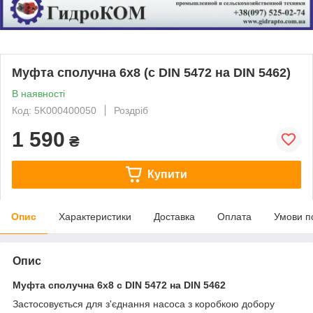
Муфта сполучна 6x8 (c DIN 5472 на DIN 5462)
В наявності
Код: 5K000400050
Роздріб
1 590
₴
Купити
Опис
Характеристики
Доставка
Оплата
Умови п
Опис
Муфта сполучна 6x8 c DIN 5472 на DIN 5462
Застосовується для з'єднання насоса з коробкою добору