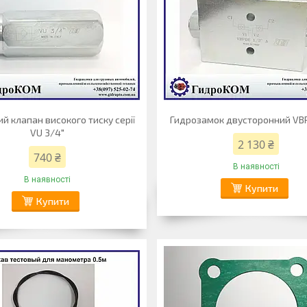
й клапан високого тиску серії
Гидрозамок двусторонний VBP
VU 3/4"
2 130 ₴
740 ₴
В наявності
В наявності
Купити
Купити