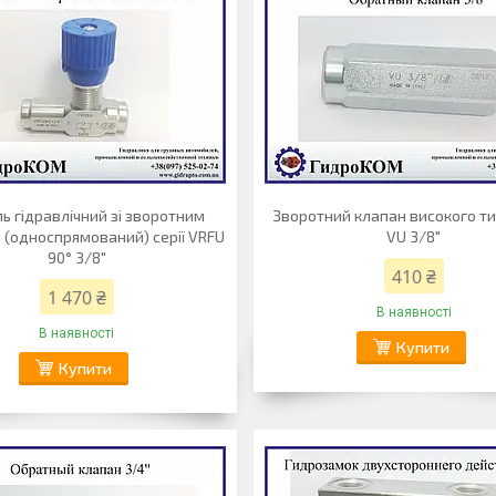
ь гідравлічний зі зворотним
Зворотний клапан високого тис
 (односпрямований) серії VRFU
VU 3/8"
90° 3/8"
410 ₴
1 470 ₴
В наявності
В наявності
Купити
Купити