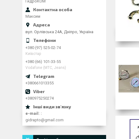
ГидроКОМ
Максим
вул. Орлівська 24А, Дніпро, Україна
+380 (97) 525-02-74
Київстар
+380 (66) 101-33-55
Vodafone (МТС, Jeans)
+380661013355
+380975250274
e-mail:
gidrapto@gmail.com