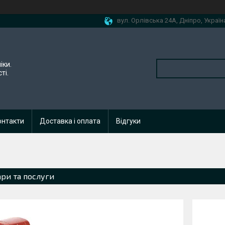
вул. Орлівська 24А, Дніпро, Україн
іки.
ті.
онтакти
Доставка і оплата
Відгуки
ари та послуги