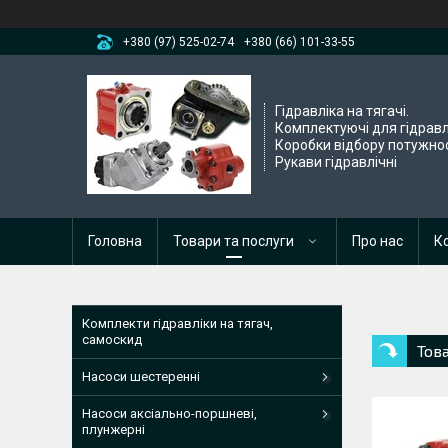
+380 (97) 525-02-74
+380 (66) 101-33-55
Гідравліка на тягачі.
Комплектуючі для гідравл
Коробки відбору потужнос
Рукави гідравлічні
Головна
Товари та послуги
Про нас
К
Комплекти гідравліки на тягач,
самоскид
Тов
Насоси шестеренні
Насоси аксіально-поршневі,
плунжерні