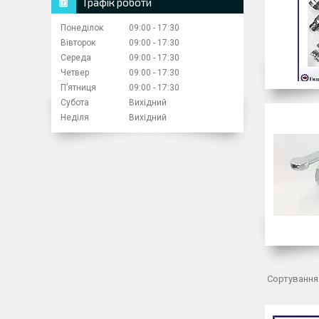
Графік роботи
Понеділок
09:00
17:30
Вівторок
09:00
17:30
Середа
09:00
17:30
Четвер
09:00
17:30
Пʼятниця
09:00
17:30
Субота
Вихідний
Неділя
Вихідний