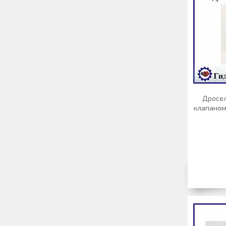
Дросел
клапаном