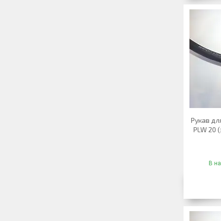
Рукав дл
PLW 20 (
В на