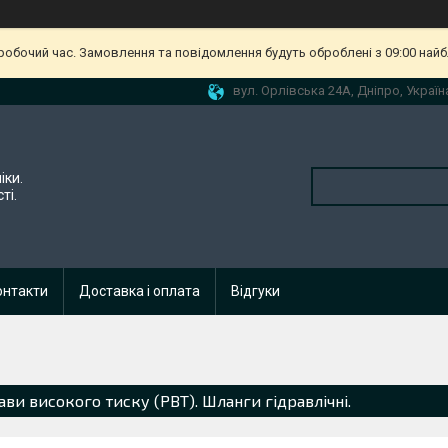
еробочий час. Замовлення та повідомлення будуть оброблені з 09:00 найб
вул. Орлівська 24А, Дніпро, Україн
іки.
ті.
онтакти
Доставка і оплата
Відгуки
ави високого тиску (РВТ). Шланги гідравлічні.