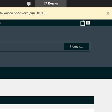
Кошик
лижчого робочого дня (10.08).
а
Пошук...