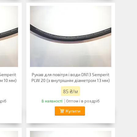
Semperit
Рукав для повітря і води DN13 Semperit
м 10 мм)
PLW 20 (з внутрішнім діаметром 13 мм)
85 ₴/м
дріб
Оптом і в роздріб
В наявності
Купити