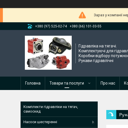
Зараз у компанії н
+380 (97) 525-02-74
+380 (66) 101-33-55
Гідравліка на тягачі.
Комплектуючі для гідравл
Коробки відбору потужнос
Рукави гідравлічні
Головна
Товари та послуги
Про нас
К
Комплекти гідравліки на тягач,
самоскид
Рук
Насоси шестеренні