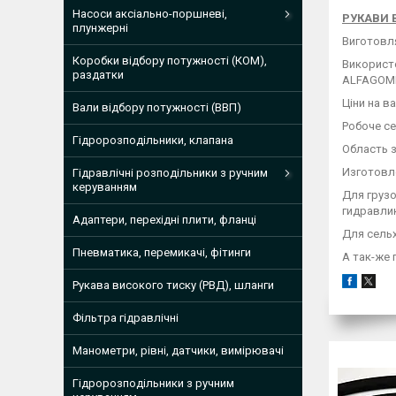
Насоси аксіально-поршневі,
РУКАВИ 
плунжерні
Виготовля
Коробки відбору потужності (КОМ),
Використо
раздатки
ALFAGOMMA
Ціни на в
Вали відбору потужності (ВВП)
Робоче се
Гідророзподільники, клапана
Область з
Изготовле
Гідравлічні розподільники з ручним
керуванням
Для грузо
гидравлик
Адаптери, перехідні плити, фланці
Для сельх
Пневматика, перемикачі, фітинги
А так-же
Рукава високого тиску (РВД), шланги
Фільтра гідравлічні
Манометри, рівні, датчики, вимірювачі
Гідророзподільники з ручним