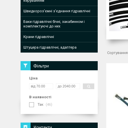
керуванням
Швидкороз'ємні з'єднання гідравлічні
Баки гідравлічні бічні, закабинном і
комплектуючі до них
Крани гідравлічні
Штуцера гідравлічні, адаптера
Фільтри
Ціна
В наявності
Так
46
Контакти