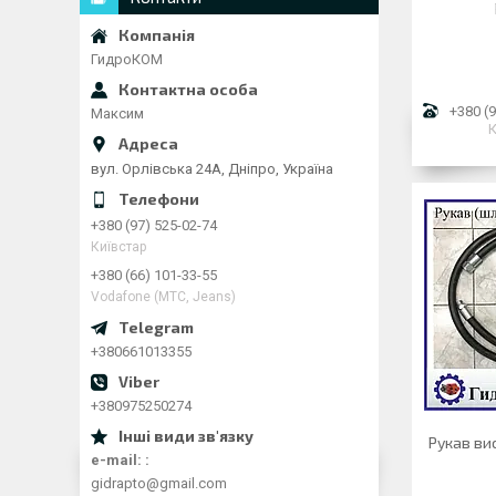
ГидроКОМ
+380 (9
Максим
К
вул. Орлівська 24А, Дніпро, Україна
+380 (97) 525-02-74
Київстар
+380 (66) 101-33-55
Vodafone (МТС, Jeans)
+380661013355
+380975250274
Рукав вис
e-mail:
gidrapto@gmail.com