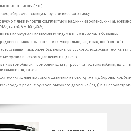
ВИСОКОГО ТИСКУ
(РВТ)
ємо, збираємо, вальцуем, рукави високого тиску.
вуємо тільки імпортні комплектуючі надійних європейських і американсь
 (Італія), GATES (USA)
аші РВТ порахуємо і повідомимо згідно вашим вимогам або заявки.
редовище - масло синтетичне та мінеральне, газ, вода, повітря та ін
астосування – дорожня, будівельна, сільськогосподарська техніка та 
ние рукава высокого давления в г. Днепр
вых автомобилей: тормозной шланг, трубочка подъема кабины, шланг г
и самосвала, тягача.
озтехники: шланг высокого давления на сеялку, жатку, борона, комбаин
 производим ремонт рукавов высокого давления (РВД) в Днепропетров