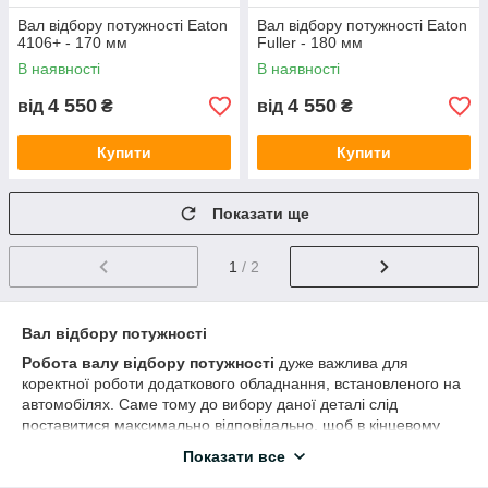
Вал відбору потужності Eaton
Вал відбору потужності Eaton
4106+ - 170 мм
Fuller - 180 мм
В наявності
В наявності
4 550
4 550
від
₴
від
₴
Купити
Купити
Показати ще
1
/ 2
Вал відбору потужності
Робота валу відбору потужності
дуже важлива для
коректної роботи додаткового обладнання, встановленого на
автомобілях. Саме тому до вибору даної деталі слід
поставитися максимально відповідально, щоб в кінцевому
підсумку зробити надійної передачу обертання від двигуна на
Показати все
елементи конструкції.