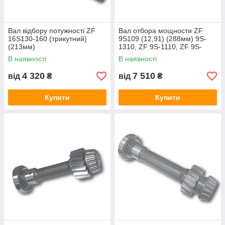
Вал відбору потужності ZF
Вал отбора мощности ZF
16S130-160 (трикутний)
9S109 (12,91) (288мм) 9S-
(213мм)
1310, ZF 9S-1110, ZF 9S-
1110, ZTO 1109, ZF 16S109,
В наявності
В наявності
ZF 9S-1115
4 320
7 510
від
₴
від
₴
Купити
Купити