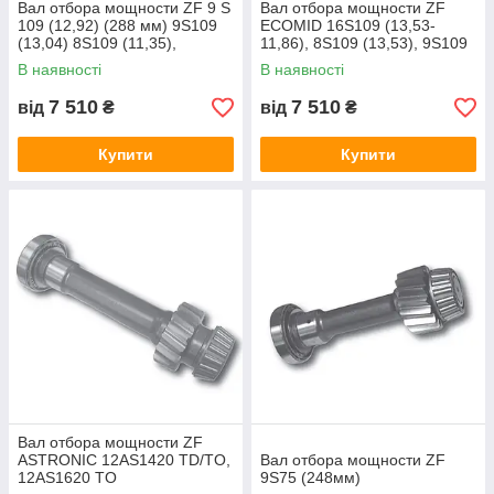
Вал отбора мощности ZF 9 S
Вал отбора мощности ZF
109 (12,92) (288 мм) 9S109
ECOMID 16S109 (13,53-
(13,04) 8S109 (11,35),
11,86), 8S109 (13,53), 9S109
16S109 (13,30-13,42-13,04)
(10,24-10,25)
В наявності
В наявності
7 510
7 510
від
₴
від
₴
Купити
Купити
Вал отбора мощности ZF
ASTRONIC 12AS1420 TD/TO,
Вал отбора мощности ZF
12AS1620 TO
9S75 (248мм)