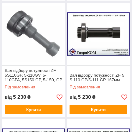
Вал відбору потужності ZF
5S110GP, 5-110GV, 5-
Вал відбору потужності ZF 5
110GPA, 5S150 GP, 5-150, GP
S 110 GP/5-111 GP 167мм
5-111GP, 5S111GV, 4-150GP
Під замовлення
Під замовлення
(167 мм)
5 230
5 230
від
₴
від
₴
Купити
Купити