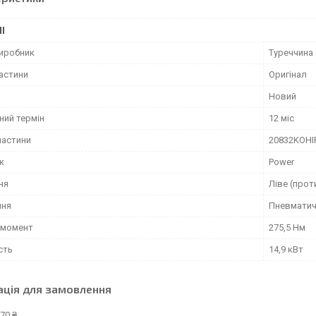
І
виробник
Туреччина
частини
Оригінал
Новий
ний термін
12 міс
частини
20832KOHI
к
Power
ня
Ліве (прот
ння
Пневмати
 момент
275,5 Нм
сть
14,9 кВт
ація для замовлення
70 ₴