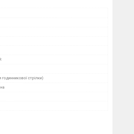
R
и годинникової стрілки)
чна