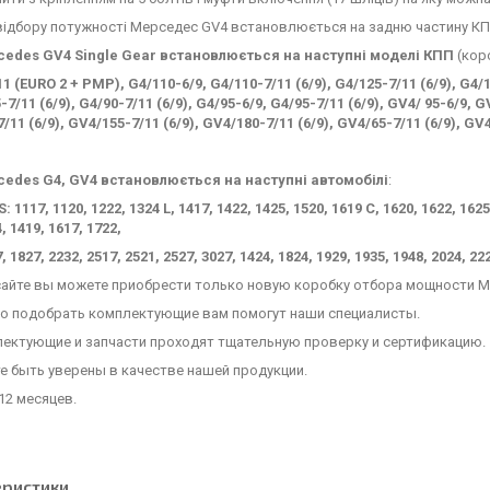
ідбору потужності Мерседес GV4 встановлюється на задню частину КПП
edes GV4 Single Gear встановлюється на наступні моделі КПП
(кор
11 (EURO 2 + PMP), G4/110-6/9, G4/110-7/11 (6/9), G4/125-7/11 (6/9), G4/1
-7/11 (6/9), G4/90-7/11 (6/9), G4/95-6/9, G4/95-7/11 (6/9), GV4/ 95-6/9, 
/11 (6/9), GV4/155-7/11 (6/9), GV4/180-7/11 (6/9), GV4/65-7/11 (6/9), GV4
edes G4, GV4 встановлюється на наступні автомобілі
:
1117, 1120, 1222, 1324 L, 1417, 1422, 1425, 1520, 1619 C, 1620, 1622, 1625,
, 1419, 1617, 1722,
, 1827, 2232, 2517, 2521, 2527, 3027, 1424, 1824, 1929, 1935, 1948, 2024, 22
 сайте вы можете приобрести только новую коробку отбора мощности М
о подобрать комплектующие вам помогут наши специалисты.
лектующие и запчасти проходят тщательную проверку и сертификацию.
е быть уверены в качестве нашей продукции.
12 месяцев.
еристики