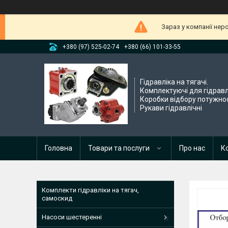
Зараз у компанії нер
+380 (97) 525-02-74
+380 (66) 101-33-55
Гідравліка на тягачі.
Комплектуючі для гідравл
Коробки відбору потужнос
Рукави гідравлічні
Головна
Товари та послуги
Про нас
К
Комплекти гідравліки на тягач,
самоскид
Насоси шестеренні