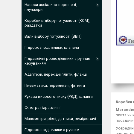
Насоси аксіально-поршневі,
плунжерні
Коробки відбору потужності (КОМ),
раздатки
Вали відбору потужності (ВВП)
Гідророзподільники, клапана
Гідравлічні розподільники з ручним
керуванням
Адаптери, перехідні плити, фланці
Пневматика, перемикачі, фітинги
Рукава високого тиску (РВД), шланги
Коробка 
Фільтра гідравлічні
Mercede
плита чи 
Манометри, рівні, датчики, вимірювачі
посадочне
Усередині
Гідророзподільники з ручним
частин, п