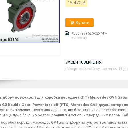
15 470 ₴
Купити
+380 (97) 525-02-74
Київстар
повернення товару протягом 14 дн
відбору потужності для коробки передач (КПП) Mercedes GV4 (із з
s G3
Double Gear
. Power take off (PTO) Mercedes GV4 двухшестерен
муфта включення - необхідна для того, що б встановити насос або привід
 місце дуже близько розташований під основним карданним валом. Габ
 коробок передач Мерседес GV4 вал відбору потужності встановлений з
лити з кріпленням на 5 болтів і муфти включення (17 шліців) на яку можн