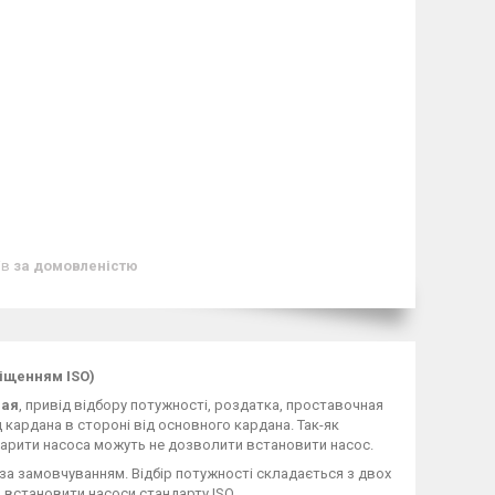
ів
за домовленістю
міщенням ISO)
ная
, привід відбору потужності, роздатка, проставочная
 кардана в стороні від основного кардана. Так-як
арити насоса можуть не дозволити встановити насос.
а замовчуванням. Відбір потужності складається з двох
а встановити насоси стандарту ISO.