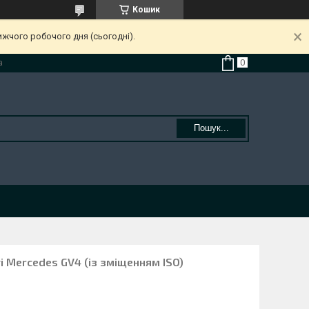
Кошик
ижчого робочого дня (сьогодні).
а
Пошук...
 Mercedes GV4 (із зміщенням ISO)