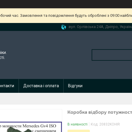
обочий час. Замовлення та повідомлення будуть оброблені з 09:00 найбл
вул. Орлівська 24А, Дніпро, Україн
іки.
ті.
онтакти
Доставка і оплата
Відгуки
Коробка відбору потужності
В наявності
Код:
20832KOHIR