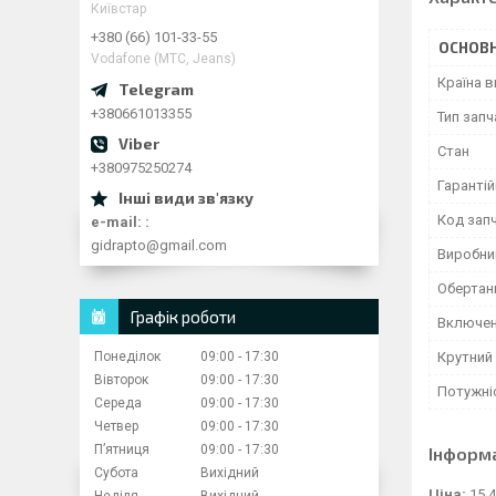
Київстар
+380 (66) 101-33-55
ОСНОВН
Vodafone (МТС, Jeans)
Країна 
+380661013355
Тип зап
Стан
+380975250274
Гарантій
Код зап
e-mail:
gidrapto@gmail.com
Виробни
Обертан
Графік роботи
Включе
Понеділок
09:00
17:30
Крутний
Вівторок
09:00
17:30
Потужні
Середа
09:00
17:30
Четвер
09:00
17:30
Пʼятниця
09:00
17:30
Інформ
Субота
Вихідний
Ціна:
15 4
Неділя
Вихідний