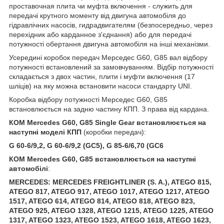
проставочная плита чи муфта включення - служить для
передачі крутного моменту від двигуна автомобіля до
гідравлічних насосів, гидрадвигателям (безпосередньо, через
перехідник або карданное з'єднання) або для передачі
потужності обертання двигуна автомобіля на інші механізми.
Усередині коробок передач Мерседес G60, G85 вал відбору
потужності встановлений за замовчуванням. Відбір потужності
складається з двох частин, плити і муфти включення (17
шліців) на яку можна встановити насоси стандарту UNI.
Коробка відбору потужності Мерседес G60, G85
встановлюється на задню частину КПП. З права від кардана.
КОМ Mercedes G60,
G85 Single Gear встановлюється на
наступні моделі КПП
(коробки передач):
G 60-6/9,2, G 60-6/9,2 (GC5), G 85-6/6,70 (GC6
КОМ Mercedes G60,
G85 встановлюється на наступні
автомобілі
:
MERCEDES: MERCEDES FREIGHTLINER (S. A.), ATEGO 815,
ATEGO 817, ATEGO 917, ATEGO 1017, ATEGO 1217, ATEGO
1517, ATEGO 614, ATEGO 814, ATEGO 818, ATEGO 823,
ATEGO 925, ATEGO 1328, ATEGO 1215, ATEGO 1225, ATEGO
1317, ATEGO 1323, ATEGO 1523, ATEGO 1618, ATEGO 1623,