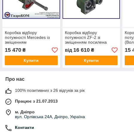
Коробка відбору
Коробка відбору
Коро
потужності Mercedes із
потужності ZF-2 зі
поту
зміщенням
зміщенням посилена
(Вол
G125/155/180/181/200/210/221/240/255/260
ATO
15 470
16 610
15 
₴
від
₴
Купити
Купити
Про нас
100% позитивних з 26 відгуків за рік
Працює з 21.07.2013
м. Дніпро
вул. Орлівська 24А, Дніпро, Україна
Контакти