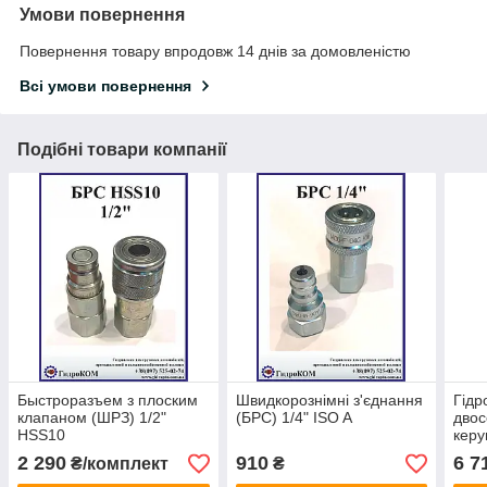
Умови повернення
Повернення товару впродовж 14 днів за домовленістю
Всі умови повернення
Подібні товари компанії
Быстроразъем з плоским
Швидкорознімні з'єднання
Гідр
клапаном (ШРЗ) 1/2"
(БРС) 1/4" ISO A
двос
HSS10
кер
2 290
910
6 7
₴/комплект
₴