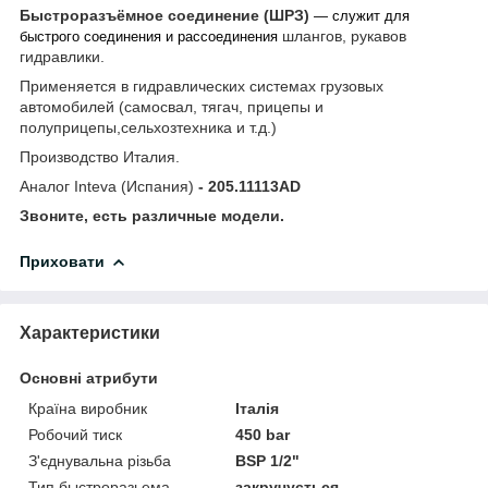
Быстроразъёмное соединение (ШРЗ)
— служит для
шлангов, рукавов
быстрого
соединения
и рассоединения
гидравлики.
Применяется в гидравлических системах грузовых
автомобилей (самосвал, тягач, прицепы и
полуприцепы,
сельхозтехника и т.д.
)
Производство Италия.
Аналог Inteva (Испания)
- 205.11113AD
Звоните, есть различные модели.
Приховати
Характеристики
Основні атрибути
Країна виробник
Італія
Робочий тиск
450 bar
З'єднувальна різьба
BSP 1/2"
Тип быстроразьема
закручується