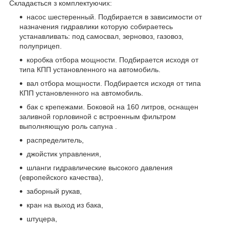
Складається з комплектуючих:
насос шестеренный. Подбирается в зависимости от
назначения гидравлики которую собираетесь
устанавливать: под самосвал, зерновоз, газовоз,
полуприцеп.
коробка отбора мощности. Подбирается исходя от
типа КПП установленного на автомобиль.
вал отбора мощности. Подбирается исходя от типа
КПП установленного на автомобиль.
бак с крепежами. Боковой на 160 литров, оснащен
заливной горловиной с встроенным фильтром
выполняющую роль сапуна .
распределитель,
джойстик управления,
шланги гидравлические высокого давления
(европейского качества),
заборный рукав,
кран на выход из бака,
штуцера,