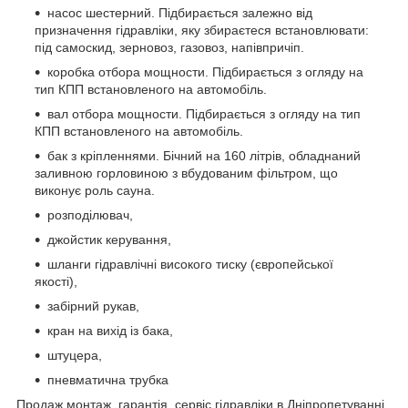
насос шестерний.
Підбирається залежно від
призначення гідравліки, яку збираєтеся встановлювати:
під самоскид, зерновоз, газовоз, напівпричіп.
коробка отбора мощности. Підбирається з огляду на
тип КПП встановленого на автомобіль.
вал отбора мощности. Підбирається з огляду на тип
КПП встановленого на автомобіль.
бак з кріпленнями. Бічний на 160 літрів, обладнаний
заливною горловиною з вбудованим фільтром, що
виконує роль сауна.
розподілювач,
джойстик керування,
шланги гідравлічні високого тиску (європейської
якості),
забірний рукав,
кран на вихід із бака,
штуцера,
пневматична трубка
Продаж монтаж, гарантія, сервіс гідравліки в Дніпропетуванні