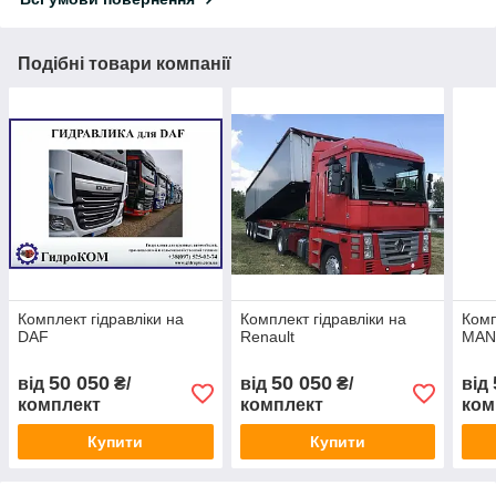
Подібні товари компанії
Комплект гідравліки на
Комплект гідравліки на
Комп
DAF
Renault
MA
50 050
50 050
від
₴/
від
₴/
від
комплект
комплект
ком
Купити
Купити