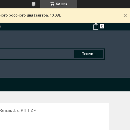
Кошик
ого робочого дня (завтра, 10.08).
а
Пошук...
enault с КПП ZF