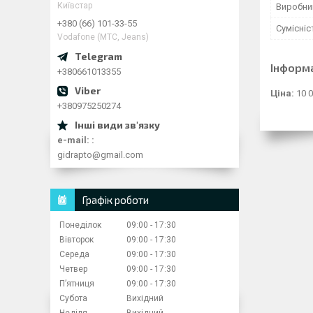
Київстар
Виробни
+380 (66) 101-33-55
Сумісні
Vodafone (МТС, Jeans)
Інформ
+380661013355
Ціна:
10 0
+380975250274
e-mail:
gidrapto@gmail.com
Графік роботи
Понеділок
09:00
17:30
Вівторок
09:00
17:30
Середа
09:00
17:30
Четвер
09:00
17:30
Пʼятниця
09:00
17:30
Субота
Вихідний
Неділя
Вихідний