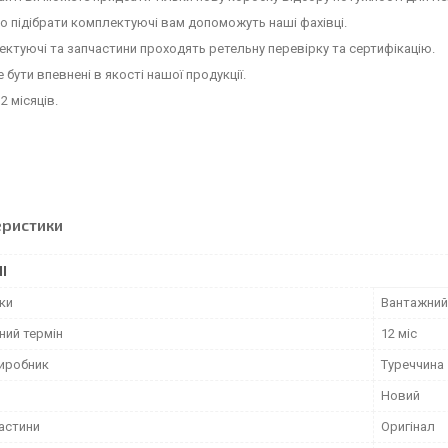
 підібрати комплектуючі вам допоможуть наші фахівці.
ектуючі та запчастини проходять ретельну перевірку та сертифікацію.
 бути впевнені в якості нашої продукції.
2 місяців.
еристики
І
іки
Вантажний
ний термін
12 міс
виробник
Туреччина
Новий
частини
Оригінал