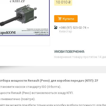
10 010 ₴
Купити
+380 (97) 525-02-74
Київстар
повернення товару протягом 14 дн
отбора мощности Renault (Рено) для коробок передач (КПП) ZF
ановити насоси стандарту ISO (4 болта).
щности Renault (Рено) встановлюється ззаду КПП.
 пневматично (повітря).
сайті ви можете придбати тільки нову коробку відбору потужності для Ren