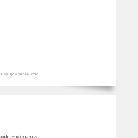
ів
за домовленістю
ault (Рено) з КПП ZF.