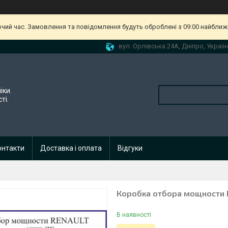
очий час. Замовлення та повідомлення будуть оброблені з 09:00 найближч
вул. Орлівська 24А, Дніпро, Україн
іки.
ті.
онтакти
Доставка і оплата
Відгуки
Коробка отбора мощности R
В наявності