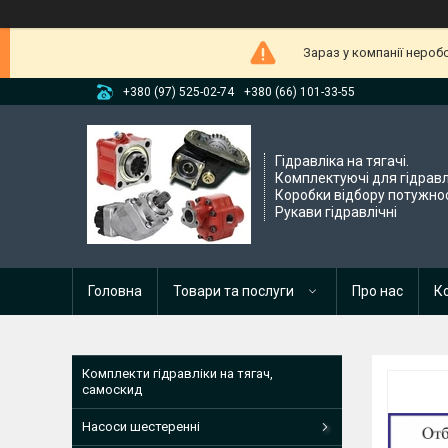
Зараз у компанії нероб
+380 (97) 525-02-74
+380 (66) 101-33-55
Гідравліка на тягачі.
Комплектуючі для гідравл
Коробки відбору потужнос
Рукави гідравлічні
Головна
Товари та послуги
Про нас
К
Комплекти гідравліки на тягач,
самоскид
Насоси шестеренні