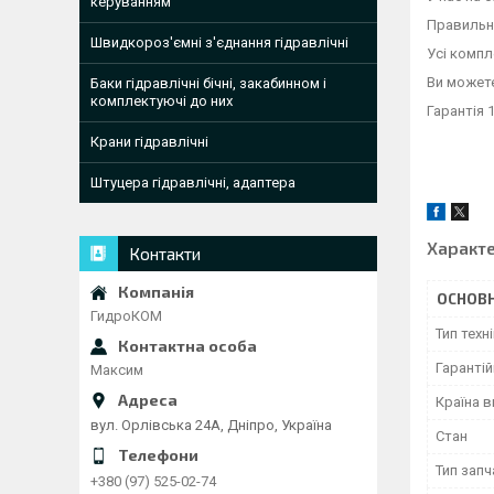
керуванням
Правильно
Швидкороз'ємні з'єднання гідравлічні
Усі компл
Ви можете
Баки гідравлічні бічні, закабинном і
комплектуючі до них
Гарантія 1
Крани гідравлічні
Штуцера гідравлічні, адаптера
Характ
Контакти
ОСНОВН
ГидроКОМ
Тип техн
Гарантій
Максим
Країна 
вул. Орлівська 24А, Дніпро, Україна
Стан
Тип зап
+380 (97) 525-02-74