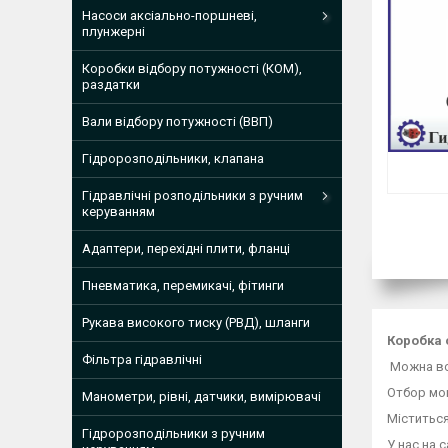
Насоси аксіально-поршневі,
плунжерні
Коробки відбору потужності (КОМ),
раздатки
Вали відбору потужності (ВВП)
Гідророзподільники, клапана
Гідравлічні розподільники з ручним
керуванням
Адаптери, перехідні плити, фланці
Пневматика, перемикачі, фітинги
Рукава високого тиску (РВД), шланги
Коробка 
Фільтра гідравлічні
Можна вст
Отбор мо
Манометри, рівні, датчики, вимірювачі
Міститься
Гідророзподільники з ручним
У нас на 