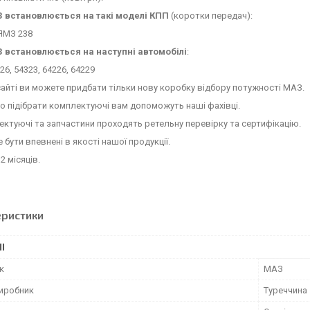
З
встановлюється на такі моделі КПП
(коротки передач):
ЯМЗ 238
З
встановлюється на наступні автомобілі
:
6, 54323, 64226, 64229
сайті ви можете придбати тільки нову коробку відбору потужності МАЗ.
 підібрати комплектуючі вам допоможуть наші фахівці.
ектуючі та запчастини проходять ретельну перевірку та сертифікацію.
 бути впевнені в якості нашої продукції.
2 місяців.
еристики
І
к
МАЗ
виробник
Туреччина