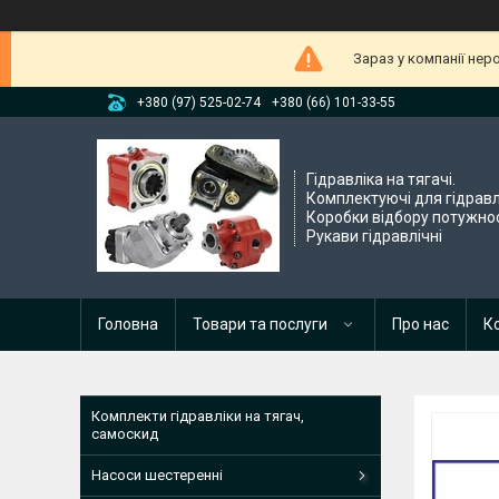
Зараз у компанії нер
+380 (97) 525-02-74
+380 (66) 101-33-55
Гідравліка на тягачі.
Комплектуючі для гідравл
Коробки відбору потужнос
Рукави гідравлічні
Головна
Товари та послуги
Про нас
К
Комплекти гідравліки на тягач,
самоскид
Насоси шестеренні