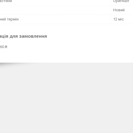
частини
Оригінал
Новий
ний термін
12 міс
ація для замовлення
60 ₴