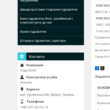
керуванням
КОМ МА
Швидкороз'ємні з'єднання гідравлічні
ЯМЗ 236, 
КОМ МА
Баки гідравлічні бічні, закабинном і
комплектуючі до них
MAZ: 5432
У нас на 
Крани гідравлічні
Правильно
Штуцера гідравлічні, адаптера
Усі компл
Ви можете
Контакти
Гарантія 1
ГидроКОМ
Характ
Максим
ОСНОВН
вул. Орлівська 24А, Дніпро, Україна
Виробни
Країна 
+380 (97) 525-02-74