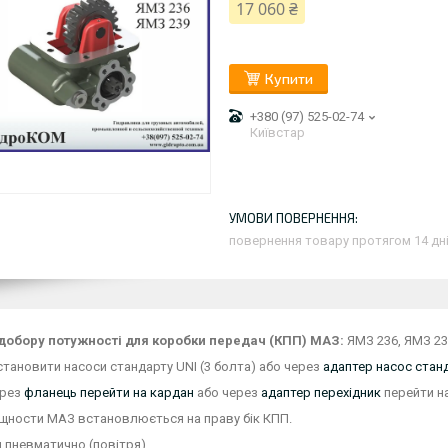
17 060 ₴
Купити
+380 (97) 525-02-74
Київстар
повернення товару протягом 14 дн
добору потужності для коробки передач (КПП) МАЗ:
ЯМЗ 236, ЯМЗ 2
ановити насоси стандарту UNI (3 болта) або через
адаптер насос станд
ерез
фланець перейти на кардан
або через
адаптер перехідник
перейти на
щности МАЗ встановлюється на праву бік КПП.
 пневматично (повітря).