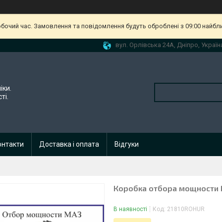
обочий час. Замовлення та повідомлення будуть оброблені з 09:00 найбл
вул. Орлівська 24А, Дніпро, Україн
іки.
ті.
онтакти
Доставка і оплата
Відгуки
Коробка отбора мощности
В наявності
Код:
21810ROHUR