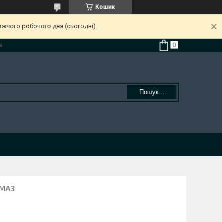
Кошик
ижчого робочого дня (сьогодні).
а
Пошук...
 МАЗ