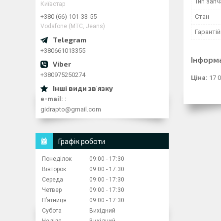
Тип зап
Київстар
Стан
+380 (66) 101-33-55
Vodafone (МТС, Jeans)
Гарантій
+380661013355
Інформ
+380975250274
Ціна:
17 0
e-mail:
gidrapto@gmail.com
Графік роботи
Понеділок
09:00
17:30
Вівторок
09:00
17:30
Середа
09:00
17:30
Четвер
09:00
17:30
Пʼятниця
09:00
17:30
Субота
Вихідний
Неділя
Вихідний