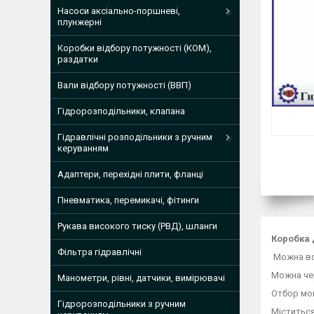
Насоси аксіально-поршневі,
плунжерні
Коробки відбору потужності (КОМ),
раздатки
Вали відбору потужності (ВВП)
Гідророзподільники, клапана
Гідравлічні розподільники з ручним
керуванням
Адаптери, перехідні плити, фланці
Пневматика, перемикачі, фітинги
Рукава високого тиску (РВД), шланги
Коробка 
Фільтра гідравлічні
Можна вст
Можна ч
Манометри, рівні, датчики, вимірювачі
Отбор мо
Гідророзподільники з ручним
Міститься