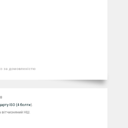
ів
за домовленістю
38
арту ISO (4 болти
).
 вітчизняний НШ.