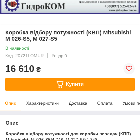
Коробка відбору потужності (КВП) Mitsubishi
M 026-S5, M 027-S5
В наявності
Код: 20721LOMUR
Роздріб
16 610
₴
Купити
Опис
Характеристики
Доставка
Оплата
Умови п
Опис
Коробка відбору потужності для коробки передач (КПП)
Mitsubishi:
M-026-S5/4,748, M 027-S5/4,748