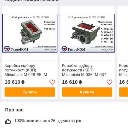
Коробка відбору
Коробка відбору
Коро
потужності (КВП)
потужності (КВП)
поту
Mitsubishi M 026-S5, M
Mitsubishi M 036, M 037
Mits
027-S5
035-
16 610
16 610
16 
₴
₴
Купити
Купити
Про нас
100% позитивних з 26 відгуків за рік