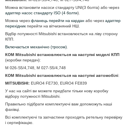
Можна встановити насоси стандарту UNI(3 болта) або через
адаптер насос стандарту ISO (4 болти
).
Можна через
фланець перейти на кардан
або через
адаптер
перехідник
перейти на вітчизняний НШ.
Відбір потужності Mitsubishi встановлюється на ліву сторону
КПП.
Включається механічно (тросом)
.
КОМ Mitsubishi
встановлюється на наступні моделі КПП
(коробки передач):
M 026-S5/4,748, M 027-S5/4,748
КОМ Mitsubishi
встановлюється на наступні автомобілі
:
MITSUBISHI:
EURO4 FE730, EURO4 FE839
У нас на сайті ви можете придбати тільки нову коробку
відбору потужності Mitsubishi.
Правильно підібрати комплектуючі вам допоможуть наші
фахівці.
Всі комплектуючі та запчастини проходять ретельну перевірку
і сертифікацію.