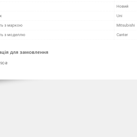
Новий
к
Uni
сть з маркою
Mitsubishi
сть з моделлю
Canter
ація для замовлення
90 ₴