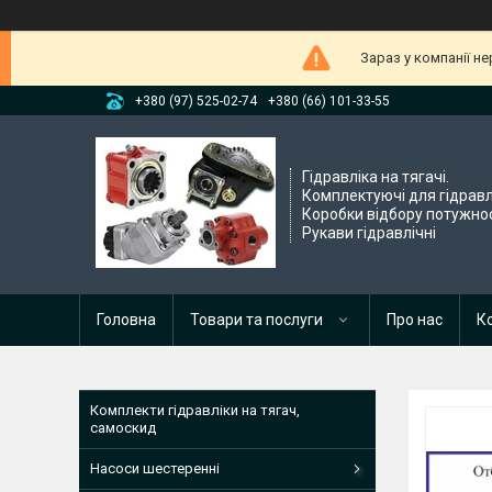
Зараз у компанії н
+380 (97) 525-02-74
+380 (66) 101-33-55
Гідравліка на тягачі.
Комплектуючі для гідравл
Коробки відбору потужнос
Рукави гідравлічні
Головна
Товари та послуги
Про нас
К
Комплекти гідравліки на тягач,
самоскид
Насоси шестеренні