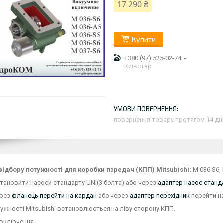
17 290 ₴
Купити
+380 (97) 525-02-74
Київстар
повернення товару протягом 14 дн
відбору потужності для коробки передач (КПП) Mitsubishi:
M 036 S6, 
ановити насоси стандарту UNI(3 болта) або через
адаптер насос станда
ерез
фланець перейти на кардан
або через
адаптер перехідник
перейти на
тужності Mitsubishi встановлюється на ліву сторону КПП.
 включення.