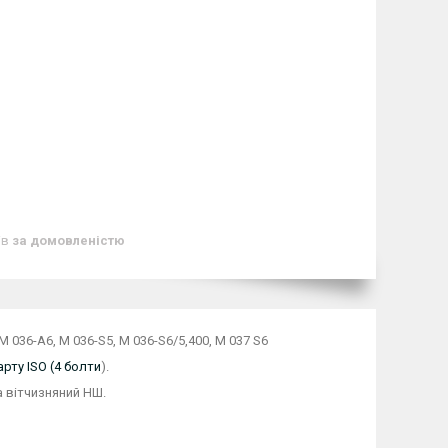
ів
за домовленістю
M 036-A6, M 036-S5, M 036-S6/5,400, M 037 S6
рту ISO (4 болти
).
 вітчизняний НШ.