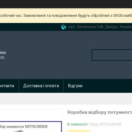
еробочий час. Замовлення та повідомлення будуть оброблені з 09:00 найб
вул. Орлівська 24А, Дніпро, Україн
іки.
ті.
онтакти
Доставка і оплата
Відгуки
Коробка відбору потужності
В наявності
Код:
20731LOVUR