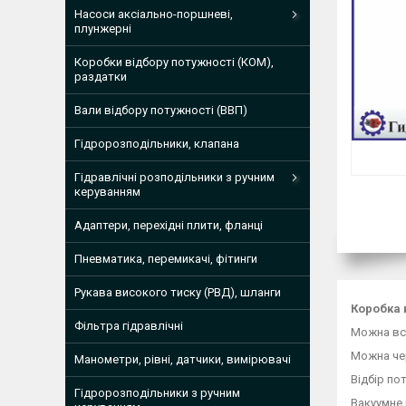
Насоси аксіально-поршневі,
плунжерні
Коробки відбору потужності (КОМ),
раздатки
Вали відбору потужності (ВВП)
Гідророзподільники, клапана
Гідравлічні розподільники з ручним
керуванням
Адаптери, перехідні плити, фланці
Пневматика, перемикачі, фітинги
Рукава високого тиску (РВД), шланги
Коробка 
Фільтра гідравлічні
Можна вст
Можна ч
Манометри, рівні, датчики, вимірювачі
Відбір по
Гідророзподільники з ручним
Вакуумне