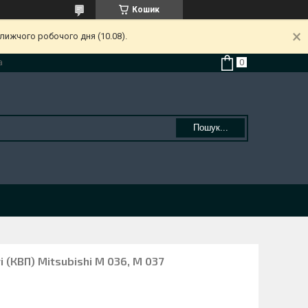
Кошик
лижчого робочого дня (10.08).
а
Пошук...
 (КВП) Mitsubishi M 036, M 037