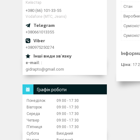
Київстар
Стан
+380 (66) 101-33-55
Виробни
Vodafone (МТС, Jeans)
Сумісні
+380661013355
Сумісні
+380975250274
Інформ
e-mail:
Ціна:
17 2
gidrapto@gmail.com
Графік роботи
Понеділок
09:00
17:30
Вівторок
09:00
17:30
Середа
09:00
17:30
Четвер
09:00
17:30
Пʼятниця
09:00
17:30
Субота
Вихідний
Неділя
Вихідний