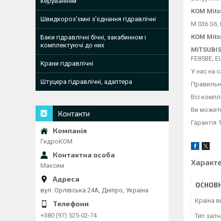
керуванням
КОМ Mits
Швидкороз'ємні з'єднання гідравлічні
M 036 S6, 
КОМ Mits
Баки гідравлічні бічні, закабинном і
комплектуючі до них
MITSUBIS
FE85BE, 
Крани гідравлічні
У нас на 
Штуцера гідравлічні, адаптера
Правильно
Всі компл
Ви можете
Контакти
Гарантія 1
ГидроКОМ
Характ
Максим
ОСНОВН
вул. Орлівська 24А, Дніпро, Україна
Країна 
+380 (97) 525-02-74
Тип зап