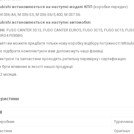
ubishi
встановлюється на наступні моделі КПП
(коробки передач):
M 036-A6, M 036-S5, M 036-S6/5,400, M 037 S6
ubishi
встановлюється на наступні автомобілі
:
HI:
FUSO CANTER 3S13, FUSO CANTER EURO5, FUSO 3C15, FUSO 6C15, FUSO
EURO4 FE85BG
сайті ви можете придбати тільки нову коробку відбору потужності Mitsubi
 підібрати комплектуючі вам допоможуть наші фахівці.
ектуючі та запчастини проходять ретельну перевірку і сертифікацію.
 бути впевнені в якості нашої продукції.
2 місяців.
еристики
І
виробник
Туреччина
частини
Оригінал