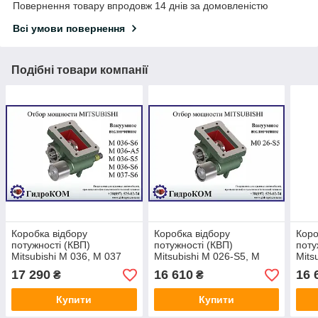
Повернення товару впродовж 14 днів за домовленістю
Всі умови повернення
Подібні товари компанії
Коробка відбору
Коробка відбору
Коро
потужності (КВП)
потужності (КВП)
поту
Mitsubishi M 036, M 037
Mitsubishi M 026-S5, M
Mits
027-S5
035-
17 290
16 610
16 
₴
₴
Купити
Купити