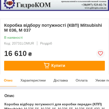
Коробка відбору потужності (КВП) Mitsubishi
M 036, M 037
В наявності
Код: 20731LOMUR
Роздріб
16 610
₴
Купити
Опис
Характеристики
Доставка
Оплата
Умови п
Опис
Коробка відбору потужності для коробки передач (КПП)
Mitsubishi:
M 036 S6, M 036-A6, M 036-S5, M 036-S6/5,400, M