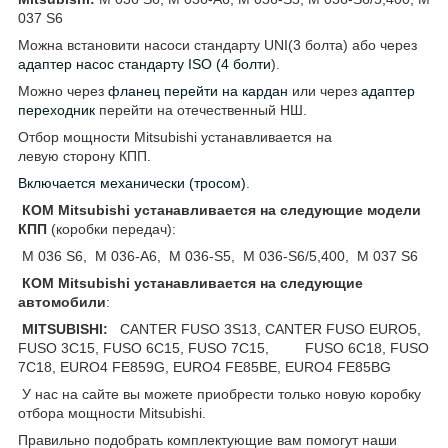
037 S6
Можна встановити насоси стандарту UNI(3 болта) або через
адаптер насос стандарту ISO (4 болти
).
Можно через
фланец перейти на кардан
или через
адаптер
переходник
перейти на отечественный НШ.
Отбор мощности Mitsubishi устанавливается на
левую сторону КПП.
Включается механически (тросом)
.
КОМ Mitsubishi
устанавливается на следующие модели
КПП
(коробки передач):
M 036 S6, M 036-A6, M 036-S5, M 036-S6/5,400, M 037 S6
КОМ Mitsubishi
устанавливается на следующие
автомобили
:
MITSUBISHI:
CANTER FUSO 3S13, CANTER FUSO EURO5,
FUSO 3C15, FUSO 6C15, FUSO 7C15, FUSO 6C18, FUSO
7C18, EURO4 FE859G, EURO4 FE85BE, EURO4 FE85BG
У нас на сайте вы можете приобрести только новую коробку
отбора мощности Mitsubishi.
Правильно подобрать комплектующие вам помогут наши