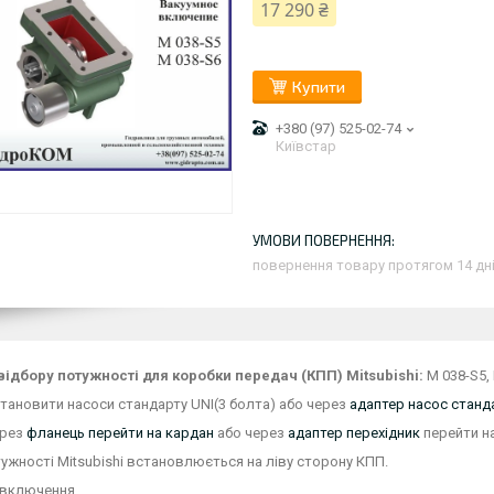
17 290 ₴
Купити
+380 (97) 525-02-74
Київстар
повернення товару протягом 14 дн
відбору потужності для коробки передач (КПП) Mitsubishi:
M 038-S5,
ановити насоси стандарту UNI(3 болта) або через
адаптер насос станда
ерез
фланець перейти на кардан
або через
адаптер перехідник
перейти на
тужності Mitsubishi встановлюється на ліву сторону КПП.
 включення.