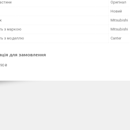
частини
Оригінал
Новий
к
Mitsubishi
сть з маркою
Mitsubishi
сть з моделлю
Canter
ація для замовлення
90 ₴