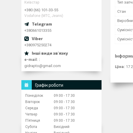
Тип зап
Київстар
+380 (66) 101-33-55
Стан
Vodafone (МТС, Jeans)
Виробни
Сумісні
+380661013355
Сумісні
+380975250274
Інформ
e-mail:
gidrapto@gmail.com
Ціна:
17 2
Графік роботи
Понеділок
09:00
17:30
Вівторок
09:00
17:30
Середа
09:00
17:30
Четвер
09:00
17:30
Пʼятниця
09:00
17:30
Субота
Вихідний
Неділя
Вихідний