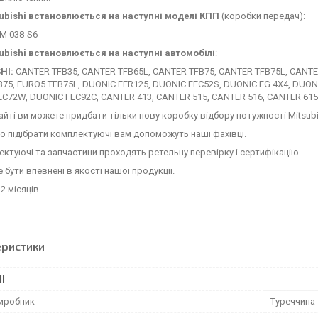
ubishi
встановлюється на наступні моделі КПП
(коробки передач):
 M 038-S6
ubishi
встановлюється на наступні автомобілі
:
HI:
CANTER TFB35, CANTER TFB65L, CANTER TFB75, CANTER TFB75L, CANTE
75, EURO5 TFB75L, DUONIC FER125, DUONIC FEC52S, DUONIC FG 4X4, DUO
C72W, DUONIC FEC92C, CANTER 413, CANTER 515, CANTER 516, CANTER 615
сайті ви можете придбати тільки нову коробку відбору потужності Mitsubi
 підібрати комплектуючі вам допоможуть наші фахівці.
ектуючі та запчастини проходять ретельну перевірку і сертифікацію.
 бути впевнені в якості нашої продукції.
2 місяців.
еристики
І
виробник
Туреччина