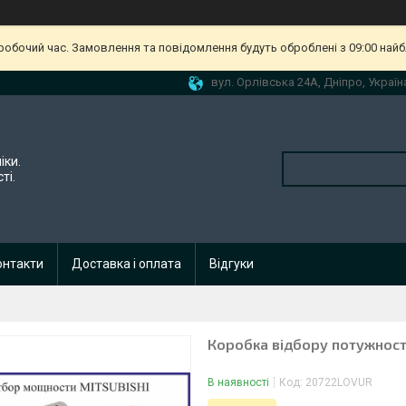
еробочий час. Замовлення та повідомлення будуть оброблені з 09:00 найб
вул. Орлівська 24А, Дніпро, Україн
іки.
ті.
онтакти
Доставка і оплата
Відгуки
Коробка відбору потужності
В наявності
Код:
20722LOVUR