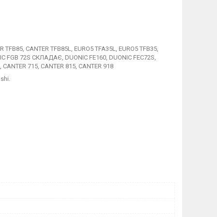
R TFB85, CANTER TFB85L, EURO5 TFA35L, EURO5 TFB35,
NIC FGB 72S СКЛАДАЄ, DUONIC FE160, DUONIC FEC72S,
, CANTER 715, CANTER 815, CANTER 918
shi.