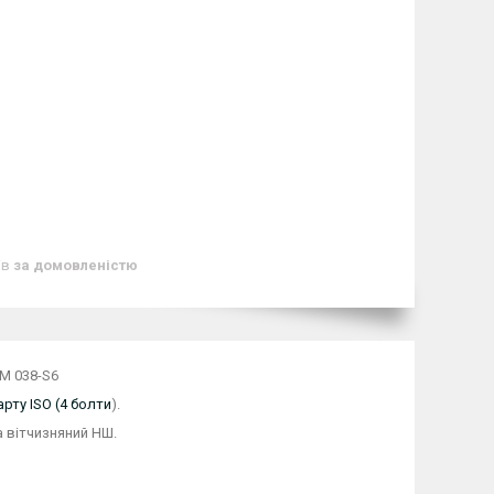
ів
за домовленістю
 M 038-S6
рту ISO (4 болти
).
 вітчизняний НШ.