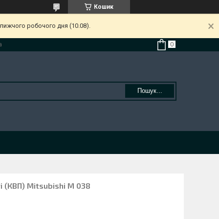
Кошик
лижчого робочого дня (10.08).
а
Пошук...
 (КВП) Mitsubishi M 038