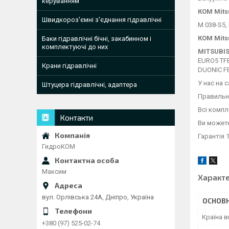
керуванням
КОМ Mits
Швидкороз'ємні з'єднання гідравлічні
M 038-S5,
КОМ Mits
Баки гідравлічні бічні, закабинном і
комплектуючі до них
MITSUBIS
EURO5 TFB
Крани гідравлічні
DUONIC FE
У нас на 
Штуцера гідравлічні, адаптера
Правильно
Всі компл
Контакти
Ви можете
Гарантія 1
ГидроКОМ
Максим
Характ
вул. Орлівська 24А, Дніпро, Україна
ОСНОВН
Країна 
+380 (97) 525-02-74