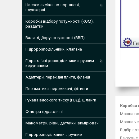
Насоси аксіально-поршневі,
плунжерні
Коробки відбору потужності (КОМ),
раздатки
Вали відбору потужності (ВВП)
Гідророзподільники, клапана
Гідравлічні розподільники з ручним
керуванням
Адаптери, перехідні плити, фланці
Пневматика, перемикачі, фітинги
Рукава високого тиску (РВД), шланги
Коробка 
Фільтра гідравлічні
Можна вст
Можна ч
Манометри, рівні, датчики, вимірювачі
Відбір по
Гідророзподільники з ручним
Вакуумне