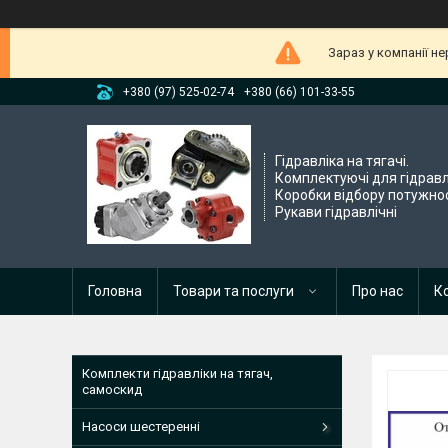
Зараз у компанії н
+380 (97) 525-02-74
+380 (66) 101-33-55
Гідравліка на тягачі.
Комплектуючі для гідравл
Коробки відбору потужнос
Рукави гідравлічні
Головна
Товари та послуги
Про нас
К
Комплекти гідравліки на тягач,
самоскид
Насоси шестеренні