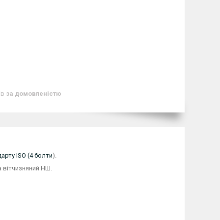
ів
за домовленістю
арту ISO (4 болти
).
 вітчизняний НШ.