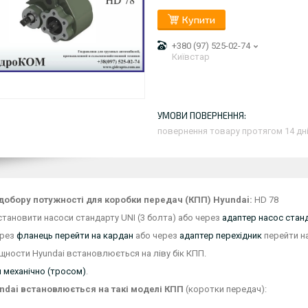
Купити
+380 (97) 525-02-74
Київстар
повернення товару протягом 14 дн
добору потужності для коробки передач (КПП) Hyundai:
HD 78
ановити насоси стандарту UNI (3 болта) або через
адаптер насос станд
ерез
фланець перейти на кардан
або через
адаптер перехідник
перейти на
ности Hyundai встановлюється на ліву бік КПП.
 механічно (тросом)
.
dai встановлюється на такі моделі КПП
(коротки передач):