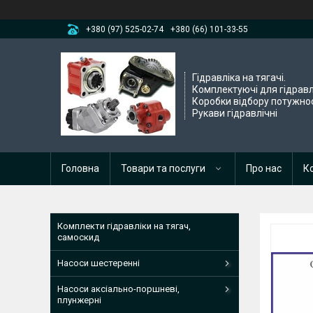
+380 (97) 525-02-74
+380 (66) 101-33-55
Гідравліка на тягачі.
Комплектуючі для гідравл
Коробки відбору потужнос
Рукави гідравлічні
Головна
Товари та послуги
Про нас
К
Комплекти гідравліки на тягач,
самоскид
Насоси шестеренні
Насоси аксіально-поршневі,
плунжерні