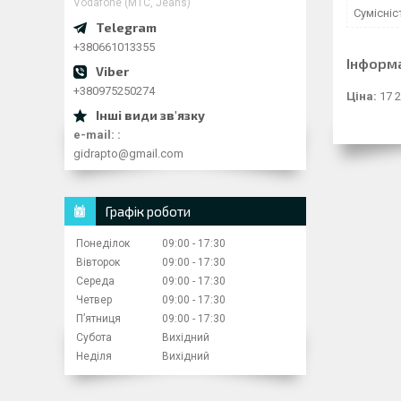
Vodafone (МТС, Jeans)
Сумісні
+380661013355
Інформ
+380975250274
Ціна:
17 2
e-mail:
gidrapto@gmail.com
Графік роботи
Понеділок
09:00
17:30
Вівторок
09:00
17:30
Середа
09:00
17:30
Четвер
09:00
17:30
Пʼятниця
09:00
17:30
Субота
Вихідний
Неділя
Вихідний