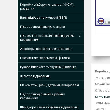
Коробки відбору потужності (КОМ),
раздатки
Вали відбору потужності (ВВП)
Гідророзподільники, клапана
Гідравлічні розподільники з ручним
керуванням
Адаптери, перехідні плити, фланці
Пневматика, перемикачі, фітинги
Рукава високого тиску (РВД), шланги
Коробка 
Фільтра гідравлічні
Можна вст
Можна ч
Манометри, рівні, датчики, вимірювачі
Отбор мощ
Гідророзподільники з ручним
Міститься
керуванням
КОМ Hyun
Швидкороз'ємні з'єднання гідравлічні
HD 78