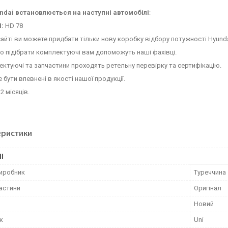
dai встановлюється на наступні автомобілі
:
I:
HD 78
сайті ви можете придбати тільки нову коробку відбору потужності Hyunda
 підібрати комплектуючі вам допоможуть наші фахівці.
ектуючі та запчастини проходять ретельну перевірку та сертифікацію.
 бути впевнені в якості нашої продукції.
2 місяців.
еристики
І
виробник
Туреччина
частини
Оригінал
Новий
к
Uni