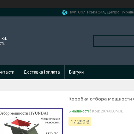
вул. Орлівська 24А, Дніпро, Україн
іки.
ті.
онтакти
Доставка і оплата
Відгуки
Коробка отбора мощности (
В наявності
Код:
20760LOMUL
17 290 ₴