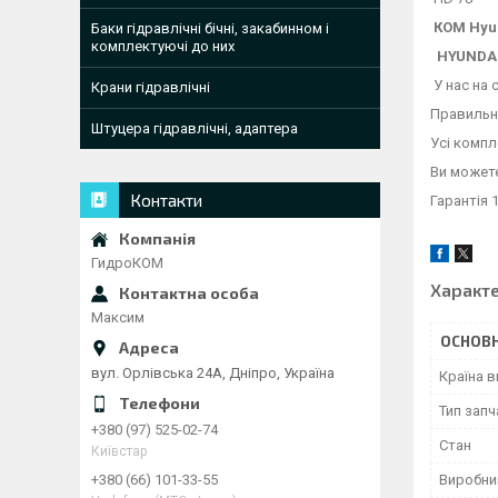
КОМ Hyun
Баки гідравлічні бічні, закабинном і
комплектуючі до них
HYUNDA
У нас на 
Крани гідравлічні
Правильно
Штуцера гідравлічні, адаптера
Усі компл
Ви можете
Контакти
Гарантія 1
ГидроКОМ
Характ
Максим
ОСНОВН
вул. Орлівська 24А, Дніпро, Україна
Країна 
Тип зап
+380 (97) 525-02-74
Стан
Київстар
Виробни
+380 (66) 101-33-55