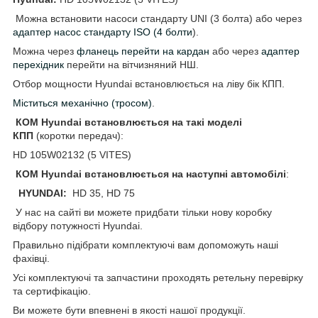
Можна встановити насоси стандарту UNI (3 болта) або через
адаптер насос стандарту ISO (4 болти
).
Можна через
фланець перейти на кардан
або через
адаптер
перехідник
перейти на вітчизняний НШ.
Отбор мощности Hyundai встановлюється на ліву бік КПП.
Міститься механічно (тросом)
.
КОМ Hyundai встановлюється на такі моделі
КПП
(коротки передач):
HD 105W02132 (5 VITES)
КОМ Hyundai встановлюється на наступні автомобілі
:
HYUNDAI:
HD 35, HD 75
У нас на сайті ви можете придбати тільки нову коробку
відбору потужності Hyundai.
Правильно підібрати комплектуючі вам допоможуть наші
фахівці.
Усі комплектуючі та запчастини проходять ретельну перевірку
та сертифікацію.
Ви можете бути впевнені в якості нашої продукції.