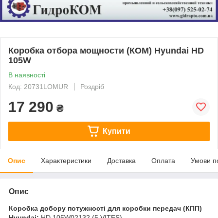
Коробка отбора мощности (КОМ) Hyundai HD
105W
В наявності
Код: 20731LOMUR
Роздріб
17 290
₴
Купити
Опис
Характеристики
Доставка
Оплата
Умови п
Опис
Коробка добору потужності для коробки передач (КПП)
Hyundai:
HD 105W02132 (5 VITES)