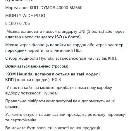
Маркування КПП: DYMOS 43000-5M550
MIGHTY WIDE PLUG
5.180 / 0.705
Можна встановити насоси стандарту UNI (3 болта) або через
адаптер насос стандарту ISO (4 болти
).
Можна через
фланець перейти на кардан
або через
адаптер
перехідник
перейти на вітчизняний НШ.
Отбор мощности Hyundai встановлюється на ліву бік КПП.
Включається механічно (тросом)
.
КОМ Hyundai встановлюється на такі моделі
КПП
(коротки передач): EX 8
У нас на сайті ви можете придбати тільки нову коробку
відбору потужності Hyundai.
Правильно підібрати комплектуючі вам допоможуть наші
фахівці.
Усі комплектуючі та запчастини проходять ретельну перевірку
та сертифікацію.
Ви можете бути впевнені в якості нашої продукції.