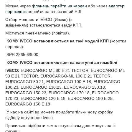
Можна через
фланець перейти на кардан
або через
адаптер
перехідник
перейти на вітчизняний НШ.
Отбор мощности IVECO (Ивеко) (з
зміщенням) встановлюється ззаду КПП.
Міститься пневматично (повітря).
КОМУ IVECO
встановлюється на такі моделі КПП
(коротки
передач):
SPR 2865.6/9,00
КОМУ IVECO
встановлюється на наступні автомобілі
:
IVECO:
EUROCARGO-ML 80 E 21 TECTOR, EUROCARGO-ML
90 E 21 TECTOR, EUROCARGO-ML 100 E 21 TECTOR,
EUROCARGO 80.21, EUROCARGO 100 E 18, EUROCARGO
100.23, EUROCARGO 130.23, EUROCARGO 150.18,
EUROCARGO 150.23, EUROCARGO 170.18, EUROCARGO
170.23, EUROCARGO 120 E 18, EUROCARGO 180 E 25,
EUROCARGO 150 E 18
У нас на сайті ви можете придбати тільки нову коробку
відбору потужності Iveco.
Правильно підібрати комплектуючі вам допоможуть наші
фахівці.