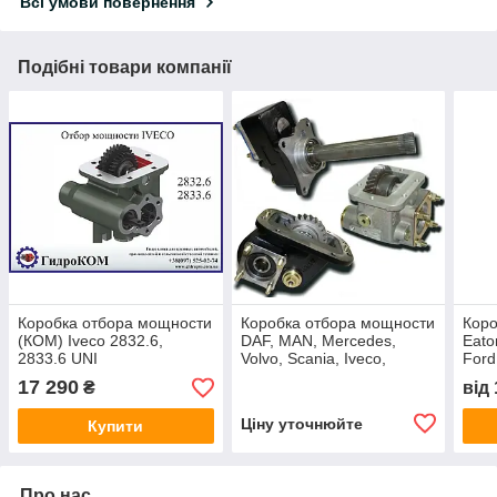
Всі умови повернення
Подібні товари компанії
Коробка отбора мощности
Коробка отбора мощности
Коро
(КОМ) Iveco 2832.6,
DAF, MAN, Mercedes,
Eato
2833.6 UNI
Volvo, Scania, Iveco,
Ford
Mitsubishi, ISUZU, КАМАЗ
(бок
17 290
₴
від
Ціну уточнюйте
Купити
Про нас