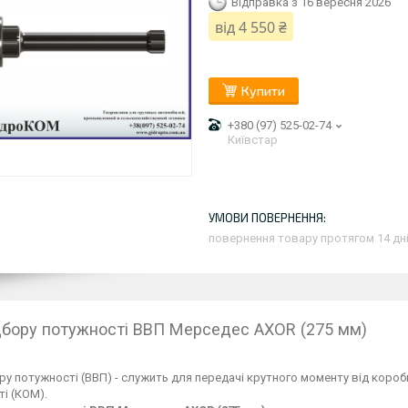
Відправка з 16 вересня 2026
від
4 550 ₴
Купити
+380 (97) 525-02-74
Київстар
повернення товару протягом 14 дн
дбору потужності ВВП Мерседес AXOR (275 мм)
ру потужності (ВВП) - служить для передачі крутного моменту від коро
і (КОМ).