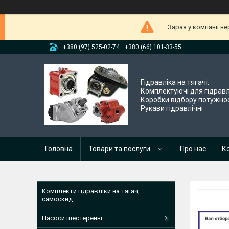
Зараз у компанії н
+380 (97) 525-02-74
+380 (66) 101-33-55
Гідравліка на тягачі.
Комплектуючі для гідравл
Коробки відбору потужнос
Рукави гідравлічні
Головна
Товари та послуги
Про нас
К
Комплекти гідравліки на тягач,
самоскид
Насоси шестеренні