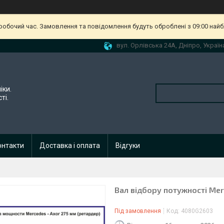
еробочий час. Замовлення та повідомлення будуть оброблені з 09:00 найб
вул. Орлівська 24А, Дніпро, Україн
іки.
ті.
онтакти
Доставка і оплата
Відгуки
Вал відбору потужності Mer
Під замовлення
Код:
4080G2603