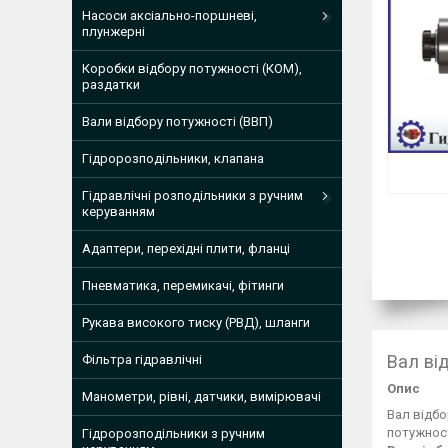
Насоси аксіально-поршневі,
плунжерні
Коробки відбору потужності (КОМ),
раздатки
Вали відбору потужності (ВВП)
Гідророзподільники, клапана
Гідравлічні розподільники з ручним
керуванням
Адаптери, перехідні плити, фланці
Пневматика, перемикачі, фітинги
Рукава високого тиску (РВД), шланги
Вал ві
Фільтра гідравлічні
Опис
Манометри, рівні, датчики, вимірювачі
Вал відбо
потужност
Гідророзподільники з ручним