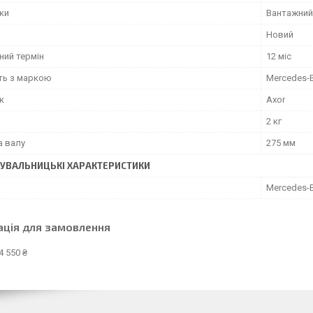
іки
Вантажний
Новий
ний термін
12 міс
сть з маркою
Mercedes-
к
Axor
2 кг
 валу
275 мм
УВАЛЬНИЦЬКІ ХАРАКТЕРИСТИКИ
Mercedes-
ація для замовлення
4 550 ₴