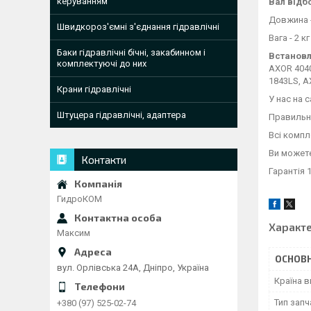
керуванням
Вал відб
Довжина 
Швидкороз'ємні з'єднання гідравлічні
Вага - 2 кг
Баки гідравлічні бічні, закабинном і
Встановл
комплектуючі до них
AXOR 4040
1843LS, A
Крани гідравлічні
У нас на 
Штуцера гідравлічні, адаптера
Правильно
Всі компл
Ви можете
Контакти
Гарантія 1
ГидроКОМ
Характ
Максим
ОСНОВН
вул. Орлівська 24А, Дніпро, Україна
Країна 
Тип зап
+380 (97) 525-02-74