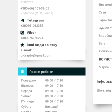
Київстар
Тип техн
+380 (66) 101-33-55
Стан
Vodafone (МТС, Jeans)
Гарантій
+380661013355
Сумісні
Виробни
+380975250274
Вага
e-mail:
Довжина
gidrapto@gmail.com
КОРИСТ
Марка
Графік роботи
Понеділок
09:00
17:30
Інформ
Вівторок
09:00
17:30
Ціна:
від 
Середа
09:00
17:30
Четвер
09:00
17:30
Пʼятниця
09:00
17:30
Субота
Вихідний
Неділя
Вихідний