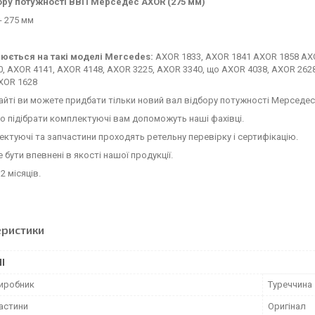
ору потужності ВВП Мерседес AXOR (275 мм)
- 275 мм
юється на такі моделі Mercedes:
AXOR 1833, AXOR 1841 AXOR 1858 AXO
, AXOR 4141, AXOR 4148, AXOR 3225, AXOR 3340, що AXOR 4038, AXOR 262
XOR 1628
сайті ви можете придбати тільки новий вал відбору потужності Мерседес
 підібрати комплектуючі вам допоможуть наші фахівці.
ектуючі та запчастини проходять ретельну перевірку і сертифікацію.
 бути впевнені в якості нашої продукції.
2 місяців.
еристики
І
виробник
Туреччина
частини
Оригінал