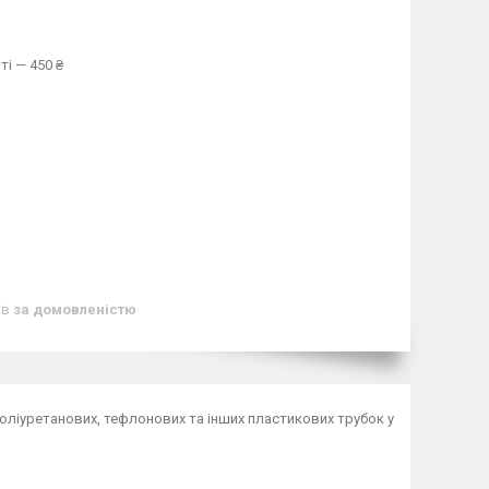
ті — 450 ₴
ів
за домовленістю
поліуретанових, тефлонових та інших пластикових трубок у