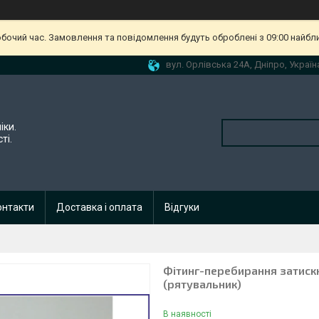
обочий час. Замовлення та повідомлення будуть оброблені з 09:00 найбл
вул. Орлівська 24А, Дніпро, Україн
іки.
ті.
онтакти
Доставка і оплата
Відгуки
Фітинг-перебирання затиск
(рятувальник)
В наявності