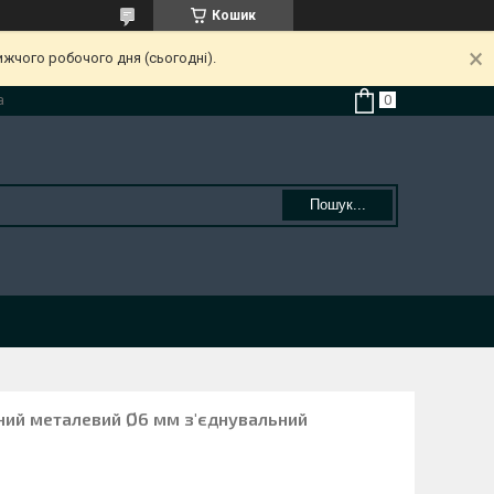
Кошик
ижчого робочого дня (сьогодні).
а
Пошук...
ний металевий Ø6 мм з'єднувальний