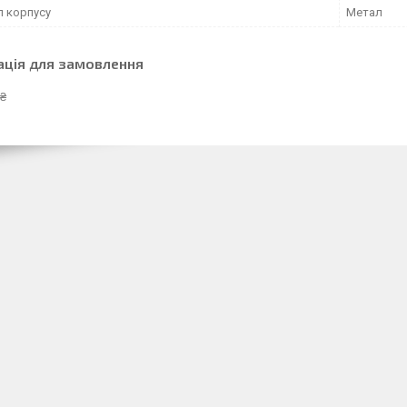
л корпусу
Метал
ація для замовлення
 ₴