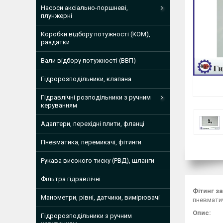
Насоси аксіально-поршневі,
плунжерні
Коробки відбору потужності (КОМ),
раздатки
Вали відбору потужності (ВВП)
Гідророзподільники, клапана
Гідравлічні розподільники з ручним
керуванням
Адаптери, перехідні плити, фланці
Пневматика, перемикачі, фітинги
Рукава високого тиску (РВД), шланги
Фільтра гідравлічні
Фітинг з
Манометри, рівні, датчики, вимірювачі
пневматич
Опис:
Гідророзподільники з ручним