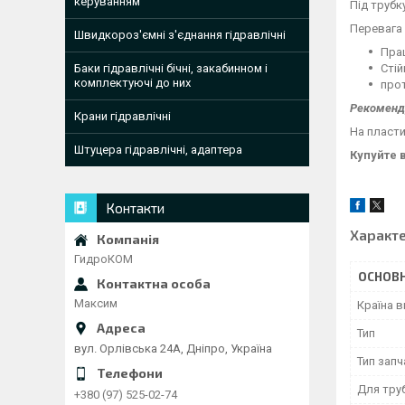
керуванням
Під трубк
Перевага 
Швидкороз'ємні з'єднання гідравлічні
Пра
Стій
Баки гідравлічні бічні, закабинном і
комплектуючі до них
прот
Рекоменд
Крани гідравлічні
На пласти
Штуцера гідравлічні, адаптера
Купуйте 
Контакти
Характ
ГидроКОМ
ОСНОВН
Максим
Країна 
Тип
вул. Орлівська 24А, Дніпро, Україна
Тип зап
Для тру
+380 (97) 525-02-74