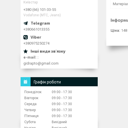
Київстар
Матеріа
+380 (66) 101-33-55
Vodafone (МТС, Jeans)
Інформ
+380661013355
Ціна:
148
+380975250274
e-mail:
gidrapto@gmail.com
Графік роботи
Понеділок
09:00
17:30
Вівторок
09:00
17:30
Середа
09:00
17:30
Четвер
09:00
17:30
Пʼятниця
09:00
17:30
Субота
Вихідний
Неділя
Вихідний