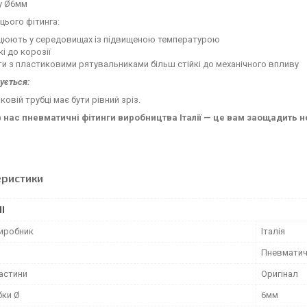
у Ø6мм
цього фітинга:
цюють у середовищах із підвищеною температурою
кі до корозії
и з пластиковими рятувальниками більш стійкі до механічного впливу
ується:
ковій трубці має бути рівний зріз.
в нас пневматичні фітинги виробництва Італії — це вам заощадить н
еристики
І
виробник
Італія
Пневматич
частини
Оригінал
бки Ø
6мм