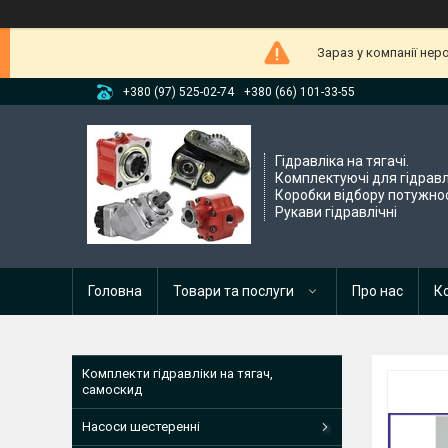
Зараз у компанії нер
+380 (97) 525-02-74
+380 (66) 101-33-55
Гідравліка на тягачі.
Комплектуючі для гідравл
Коробки відбору потужнос
Рукави гідравлічні
Головна
Товари та послуги
Про нас
К
Комплекти гідравліки на тягач,
самоскид
Насоси шестеренні