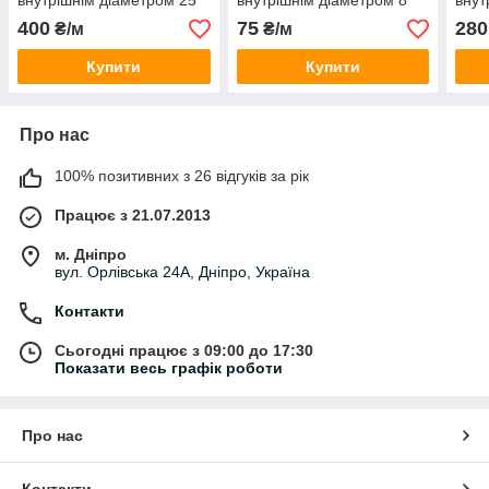
внутрішнім діаметром 25
внутрішнім діаметром 8
внут
мм)
мм)
мм)
400
75
280
₴/м
₴/м
Купити
Купити
Про нас
100% позитивних з 26 відгуків за рік
Працює з 21.07.2013
м. Дніпро
вул. Орлівська 24А, Дніпро, Україна
Контакти
Сьогодні працює з 09:00 до 17:30
Показати весь графік роботи
Про нас