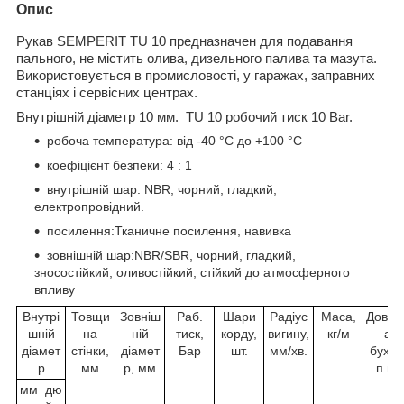
Опис
Рукав SEMPERIT TU 10 предназначен для подавання
пального, не містить олива, дизельного палива та мазута.
Використовується в промисловості, у гаражах, заправних
станціях і сервісних центрах.
Внутрішній діаметр 10 мм. TU 10 робочий тиск 10 Bar.
робоча температура: від -40 °C до +100 °C
коефіцієнт безпеки: 4 : 1
внутрішній шар: NBR, чорний, гладкий,
електропровідний.
посилення:Тканичне посилення, навивка
зовнішній шар:NBR/SBR, чорний, гладкий,
зносостійкий, оливостійкий, стійкий до атмосферного
впливу
Внутрі
Товщи
Зовніш
Раб.
Шари
Радіус
Маса,
Довжи
шній
на
ній
тиск,
корду,
вигину,
кг/м
а
діамет
стінки,
діамет
Бар
шт.
мм/хв.
бухти
р
мм
р, мм
п.м.
мм
дю