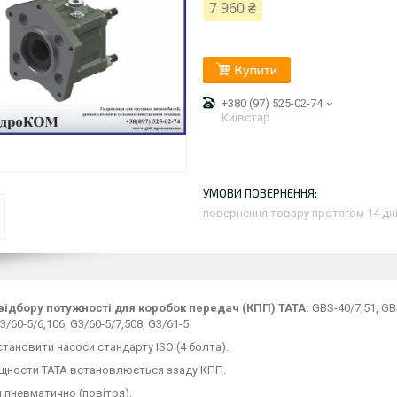
7 960 ₴
Купити
+380 (97) 525-02-74
Київстар
повернення товару протягом 14 дн
відбору потужності для коробок передач (КПП) ТАТА:
GBS-40/7,51, GBS
3/60-5/6,106, G3/60-5/7,508, G3/61-5
ановити насоси стандарту ISO (4 болта).
щности ТАТА встановлюється ззаду КПП.
 пневматично (повітря).