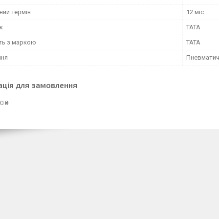
ний термін
12 міс
к
TATA
сть з маркою
TATA
ння
Пневмати
ація для замовлення
0 ₴