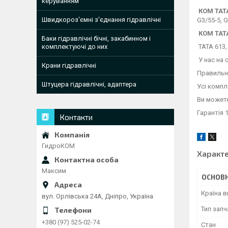
керуванням
КОМ ТАТ
Швидкороз'ємні з'єднання гідравлічні
G3/55-5, G
КОМ ТАТ
Баки гідравлічні бічні, закабинном і
комплектуючі до них
ТАТА 613, 
У нас на 
Крани гідравлічні
Правильно
Штуцера гідравлічні, адаптера
Усі компл
Ви можете
Гарантія 1
Контакти
ГидроКОМ
Характ
Максим
ОСНОВН
Країна 
вул. Орлівська 24А, Дніпро, Україна
Тип зап
+380 (97) 525-02-74
Стан