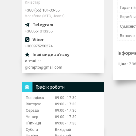
Київстар
Гарантій
+380 (66) 101-33-55
Vodafone (МТС, Jeans)
Виробни
Сумісні
+380661013355
Включе
+380975250274
Інформ
e-mail:
Ціна:
7 96
gidrapto@gmail.com
Графік роботи
Понеділок
09:00
17:30
Вівторок
09:00
17:30
Середа
09:00
17:30
Четвер
09:00
17:30
Пʼятниця
09:00
17:30
Субота
Вихідний
Неділя
Вихідний