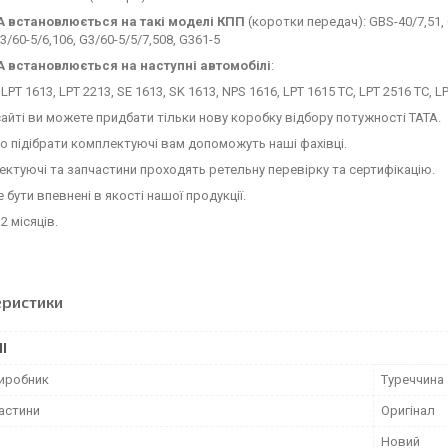
А
встановлюється на такі моделі КПП
(коротки передач): GBS-40/7,51, G
3/60-5/6,106, G3/60-5/5/7,508, G361-5
А
встановлюється на наступні автомобілі
:
LPT 1613, LPT 2213, SE 1613, SK 1613, NPS 1616, LPT 1615 TC, LPT 2516 TC, L
сайті ви можете придбати тільки нову коробку відбору потужності ТАТА.
 підібрати комплектуючі вам допоможуть наші фахівці.
ектуючі та запчастини проходять ретельну перевірку та сертифікацію.
 бути впевнені в якості нашої продукції.
2 місяців.
еристики
І
виробник
Туреччина
частини
Оригінал
Новий