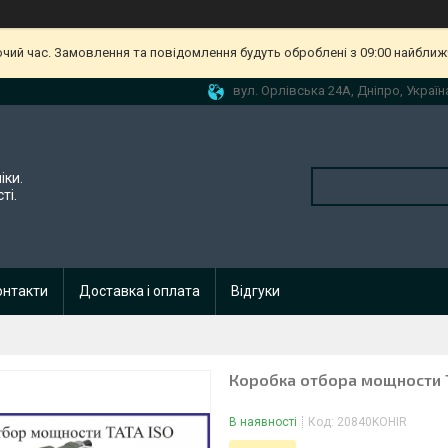
очий час. Замовлення та повідомлення будуть оброблені з 09:00 найближч
вул. Орлівська 24А, Дніпро, Україн
іки.
ті.
онтакти
Доставка і оплата
Відгуки
Коробка отбора мощности 
В наявності
Код:
20840KOHIR