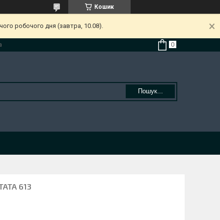
Кошик
ого робочого дня (завтра, 10.08).
а
Пошук...
TATA 613