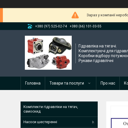
Зараз у компанії нероб
+380 (97) 525-02-74
+380 (66) 101-33-55
Гідравліка на тягачі.
Комплектуючі для гідравл
Коробки відбору потужнос
Рукави гідравлічні
Головна
Товари та послуги
Про нас
К
Комплекти гідравліки на тягач,
самоскид
Насоси шестеренні