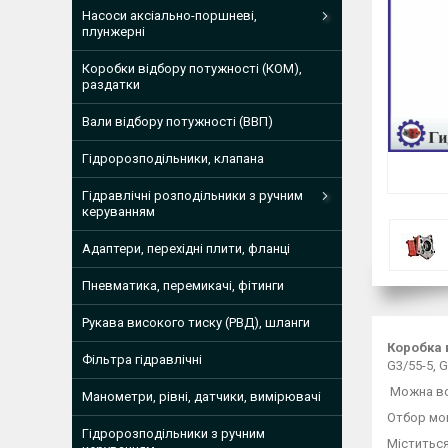
Насоси аксіально-поршневі,
плунжерні
Коробки відбору потужності (КОМ),
раздатки
Вали відбору потужності (ВВП)
Гідророзподільники, клапана
Гідравлічні розподільники з ручним
керуванням
Адаптери, перехідні плити, фланці
Пневматика, перемикачі, фітинги
Рукава високого тиску (РВД), шланги
Коробка 
Фільтра гідравлічні
G3/55-5, G
Можна вст
Манометри, рівні, датчики, вимірювачі
Отбор мо
Гідророзподільники з ручним
Міститься