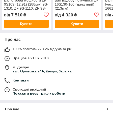
Вал отбора мощности ZF
Вал відбору потужності ZF
Вал 
9S109 (12,91) (288мм) 9S-
16S130-160 (трикутний)
Ivec
1310, ZF 9S-1110, ZF 9S-
(213мм)
1661
1110, ZTO 1109, ZF
7 510
4 320
від
₴
від
₴
від
16S109, ZF 9S-1115
Купити
Купити
Про нас
100% позитивних з 26 відгуків за рік
Працює з 21.07.2013
м. Дніпро
вул. Орлівська 24А, Дніпро, Україна
Контакти
Сьогодні вихідний
Показати весь графік роботи
Про нас