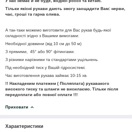
У нас немає й не буде, жодної россії та китаю.
Тільки якісні рукави дають змогу заощадити Вам: нерви,
час, гроші та гарна олива.
А так-таки можемо виготовити для Вас рукав будь-якої
складності згідно з Вашими вимогами:
Необхідної довжини (від 10 см до 50 м)
З прямими, 45° або 90° фітингами.
З різними нарізними та стандартами ущільнень.
Під необхідний тиск у Вашій гідросистемі.
Час виготовлення рукава займає 10-15 хв.
!! Накладеним пл
а
тежем
( П
і
сляплата)
рукавакого
високого тиску та шланги не висилаємо. Тільки після
передоплати або повної оплати !!!
Приховати
Характеристики