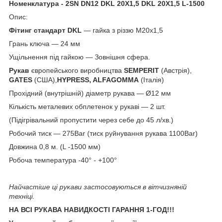
Номенклатура - 2SN DN12 DKL 20X1,5 DKL 20X1,5 L-1500
Опис:
Фітинг стандарт
DKL
— гайка з різзю М20х1,5
Грань ключа — 24 мм
Ущільнення під гайкою — Зовнішня сфера.
Рукав
європейського виробництва
SEMPERIT
(Австрія),
GATES
(США),
HYPRESS, ALFAGOMMA
(Італія)
Прохідний (внутрішній) діаметр рукава — Ø12 мм
Кількість металевих обплетенок у рукаві — 2 шт.
(Підігрівальний пропустити через себе до 45 л/хв.)
Робочий тиск — 275Bar (тиск руйнування рукава 1100Bar)
Довжина 0,8 м. (L -1500 мм)
Робоча температура -40° - +100°
Найчастіше ці рукави застосовуються в вітчизняній
техніці.
НА ВСІ РУКАВА НАВИДКОСТІ ГАРАННЯ 1-ГОД!!!