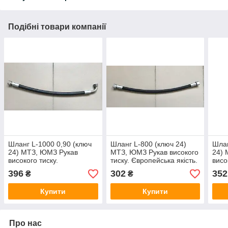
Подібні товари компанії
Шланг L-1000 0,90 (ключ
Шланг L-800 (ключ 24)
Шлан
24) МТЗ, ЮМЗ Рукав
МТЗ, ЮМЗ Рукав високого
24) 
високого тиску.
тиску. Європейська якість.
висо
Європейська якість.
Євро
396
302
352
₴
₴
Купити
Купити
Про нас