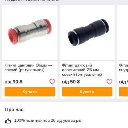
Фітинг цанговий Ø6мм —
Фітинг цанговий
Фіти
соєвий (рятувальник)
пластиковий Ø6 мм
внут
соєвий (рятувальник)
90
50
від
₴
від
₴
від
Купити
Купити
Про нас
100% позитивних з 26 відгуків за рік