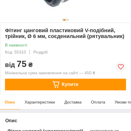
Фітинг цанговий пластиковий V-подібний,
трійник, Ø 6 мм, соєденильний (рятувальник)
В наявності
Код: 55310
Роздріб
75
від
₴
Мінімальна сума замовлення на сайті — 450 ₴
Купити
Опис
Характеристики
Доставка
Оплата
Умови п
Опис
Фітинг цанговий (швидкорознімний)
— застосовується