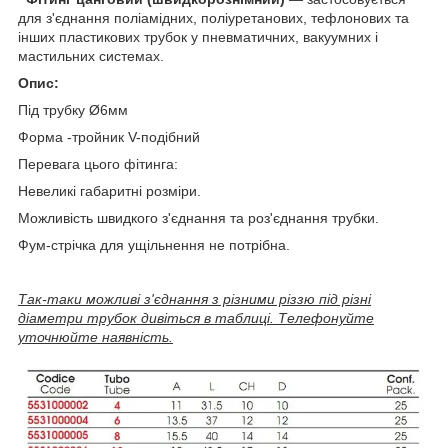
для з'єднання поліамідних, поліуретанових, тефлонових та
інших пластикових трубок у пневматичних, вакуумних і
мастильних системах.
Опис:
Під трубку Ø6мм
Форма -тройник V-подібний
Перевага цього фітинга:
Невеликі габаритні розміри.
Можливість швидкого з'єднання та роз'єднання трубки.
Фум-стрічка для ущільнення не потрібна.
Так-таки можливі з'єднання з різними різзю під різні
діаметри трубок дивіться в таблиці. Телефонуйте
уточнюйте наявність.