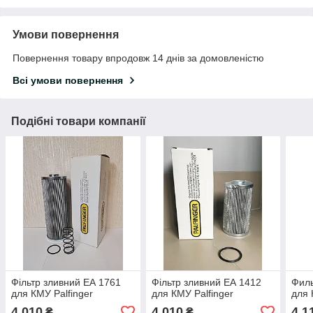
Умови повернення
Повернення товару впродовж 14 днів за домовленістю
Всі умови повернення
Подібні товари компанії
Фільтр зливний ЕА 1761
Фільтр зливний ЕА 1412
Филь
для КМУ Palfinger
для КМУ Palfinger
для 
4 010
4 010
4 1
₴
₴