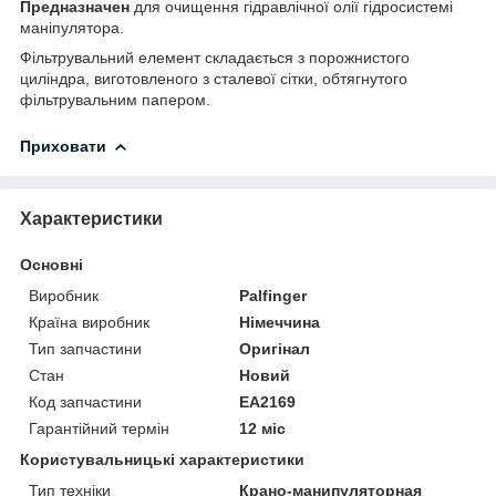
Предназначен
для очищення гідравлічної олії гідросистемі
маніпулятора.
Фільтрувальний елемент складається з порожнистого
циліндра, виготовленого з сталевої сітки, обтягнутого
фільтрувальним папером.
Приховати
Характеристики
Основні
Виробник
Palfinger
Країна виробник
Німеччина
Тип запчастини
Оригінал
Стан
Новий
Код запчастини
EA2169
Гарантійний термін
12 міс
Користувальницькі характеристики
Тип техніки
Крано-манипуляторная