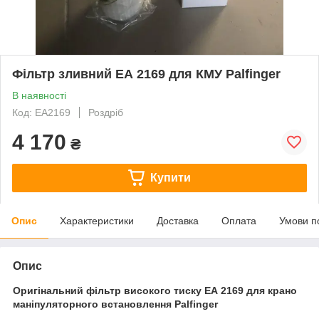
Фільтр зливний ЕА 2169 для КМУ Palfinger
В наявності
Код: EA2169
Роздріб
4 170
₴
Купити
Опис
Характеристики
Доставка
Оплата
Умови п
Опис
Оригінальний фільтр високого тиску ЕА 2169 для крано
маніпуляторного встановлення Palfinger