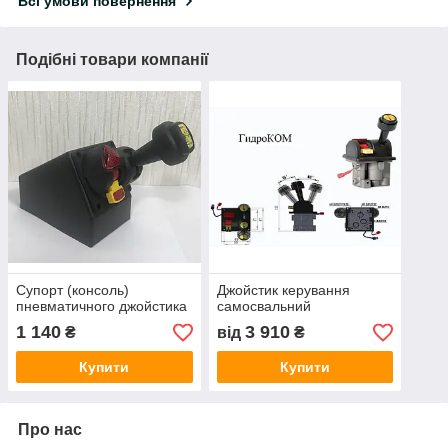
Всі умови повернення
Подібні товари компанії
Супорт (консоль)
Джойстик керування
пневматичного джойстика
самосвальний
1 140
3 910
₴
від
₴
Купити
Купити
Про нас