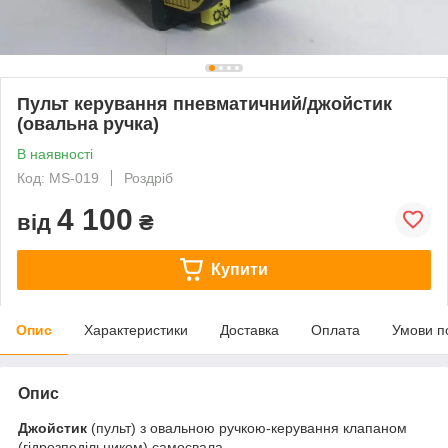
Пульт керування пневматичний/джойстик
(овальна ручка)
В наявності
Код: MS-019
Роздріб
4 100
від
₴
Купити
Опис
Характеристики
Доставка
Оплата
Умови п
Опис
Джойстик
(пульт) з овальною ручкою-керування клапаном
(гідрозподільником) самосвала.