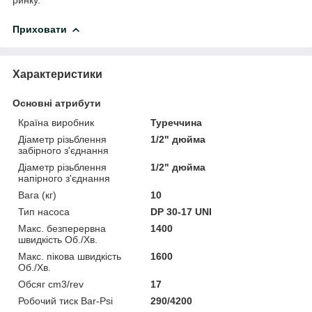
ринку.
Приховати
Характеристики
Основні атрибути
Країна виробник
Туреччина
Діаметр різьблення
1/2" дюйма
забірного з'єднання
Діаметр різьблення
1/2" дюйма
напірного з'єднання
Вага (кг)
10
Тип насоса
DP 30-17 UNI
Макс. безперервна
1400
швидкість Об./Хв.
Макс. пікова швидкість
1600
Об./Хв.
Обсяг cm3/rev
17
Робочий тиск Bar-Psi
290/4200