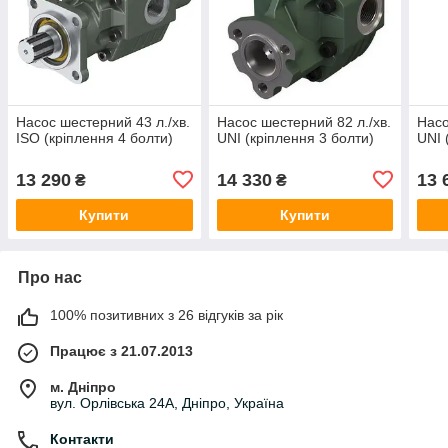
Насос шестерний 43 л./хв.
Насос шестерний 82 л./хв.
Насо
ISO (кріплення 4 болти)
UNI (кріплення 3 болти)
UNI 
13 290
14 330
13 
₴
₴
Купити
Купити
Про нас
100% позитивних з 26 відгуків за рік
Працює з 21.07.2013
м. Дніпро
вул. Орлівська 24А, Дніпро, Україна
Контакти