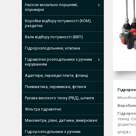
Насоси аксіально-поршневі,
плунжерні
Коробки відбору потужності (КОМ),
раздатки
Вали відбору потужності (ВВП)
Гідророзподільники, клапана
Гідравлічні розподільники з ручним
керуванням
Адаптери, перехідні плити, фланці
Пневматика, перемикачі, фітинги
Гідророз
Моноблок
Рукава високого тиску (РВД), шланги
Виробни
Фільтра гідравлічні
Гідророз
техніці. 
Манометри, рівні, датчики, вимірювачі
додається
Гідророзподільники з ручним
6Р40A1