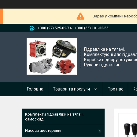
Зараз у компанії нероб
+380 (97) 525-02-74
+380 (66) 101-33-55
Гідравліка на тягачі.
Комплектуючі для гідравл
Коробки відбору потужнос
Рукави гідравлічні
Головна
Товари та послуги
Про нас
К
Комплекти гідравліки на тягач,
самоскид
Насоси шестеренні