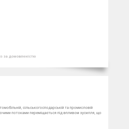
ів
за домовленістю
втомобільній, сільськогосподарській та промисловій
руючими потоками переміщається під впливом зусилля, що