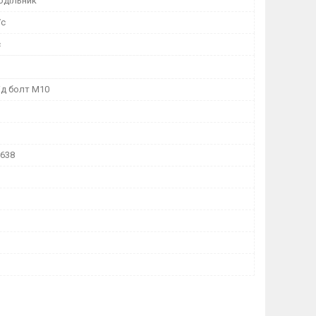
одільник
/с
с
ід болт M10
1638