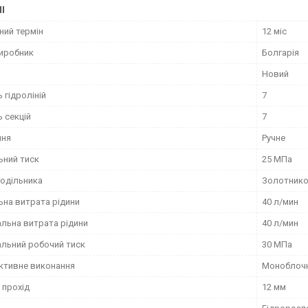
І
ний термін
12 міс
виробник
Болгарія
Новий
ь гідроліній
7
ь секцій
7
ння
Ручне
ьний тиск
25 МПа
подільника
Золотник
ьна витрата рідини
40 л/мин
льна витрата рідини
40 л/мин
льний робочий тиск
30 МПа
ктивне виконання
Моноблоч
 прохід
12 мм