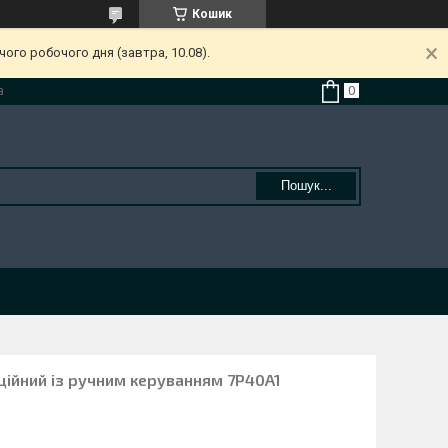
Кошик
ого робочого дня (завтра, 10.08).
а
Пошук...
ційний із ручним керуванням 7Р40A1