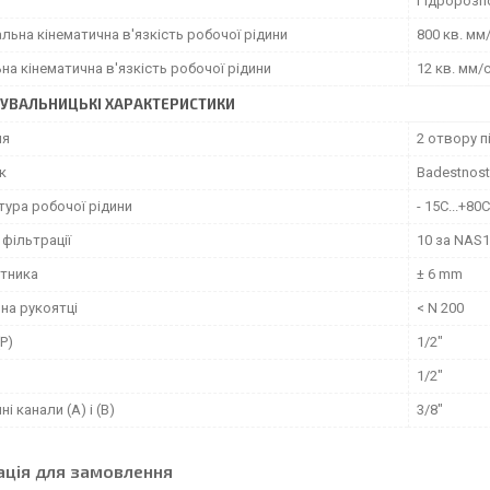
Гідророзп
ьна кінематична в'язкість робочої рідини
800 кв. мм
на кінематична в'язкість робочої рідини
12 кв. мм/
УВАЛЬНИЦЬКІ ХАРАКТЕРИСТИКИ
ня
2 отвору п
к
Вadestnost
тура робочої рідини
- 15C...+80C
 фільтрації
10 за NAS
отника
± 6 mm
на рукоятці
< N 200
Р)
1/2"
1/2"
і канали (А) і (В)
3/8"
ація для замовлення