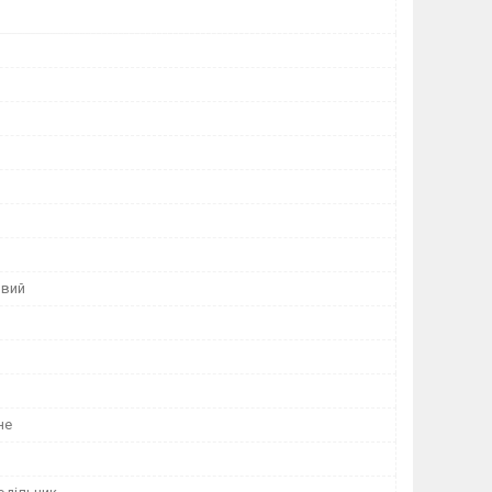
овий
не